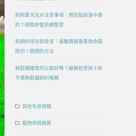
狗狗夏天玩水注意事項｜預防藍綠藻中毒
的 7 個致命警訊總整理
狗飼料保存與食安｜遠離黃麴毒素致命風
險的 7 個預防方法
無穀貓糧真的比較好嗎？破解迷思與 9 款
平價無穀貓飼料推薦
其他毛孩相關
寵物保姆推薦