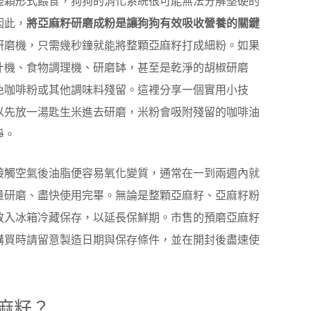
整顆形式餵食，狗狗的消化系統很可能無法分解堅硬的
因此，
將亞麻籽研磨成粉是讓狗狗有效吸收營養的關鍵
研磨機，只需幾秒鐘就能將整顆亞麻籽打成細粉。如果
汁機、食物調理機、研磨缽，甚至是乾淨的胡椒研磨
免咖啡粉或其他調味料殘留。這裡分享一個實用小技
以先放一湯匙生米進去研磨，米粉會吸附殘留的咖啡油
淨。
接觸空氣後油脂便容易氧化變質，通常在一到兩週內就
量研磨、盡快使用完畢。無論是整顆亞麻籽、亞麻籽粉
放入冰箱冷藏保存，以延長保鮮期。市售的預磨亞麻籽
購買時請留意製造日期與保存條件，並在開封後盡速使
麻籽？