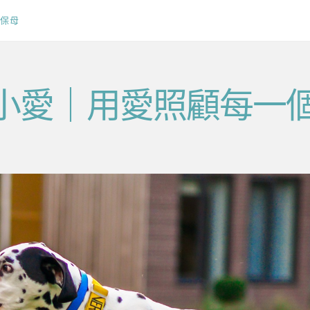
保母
v毛小愛｜用愛照顧每一