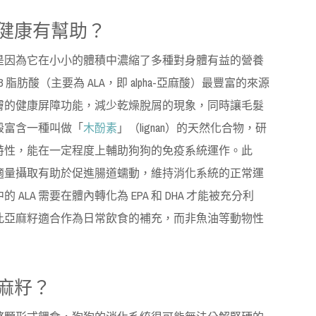
健康有幫助？
是因為它在小小的體積中濃縮了多種對身體有益的營養
 脂肪酸（主要為 ALA，即 alpha-亞麻酸）最豐富的來源
膚的健康屏障功能，減少乾燥脫屑的現象，同時讓毛髮
殼富含一種叫做「
木酚素
」（lignan）的天然化合物，研
特性，能在一定程度上輔助狗狗的免疫系統運作。此
適量攝取有助於促進腸道蠕動，維持消化系統的正常運
LA 需要在體內轉化為 EPA 和 DHA 才能被充分利
此亞麻籽適合作為日常飲食的補充，而非魚油等動物性
麻籽？