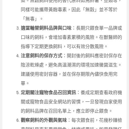
染。無穀飼料使用的替代原料如馬鈴薯、豆類等，
同樣可能攜帶黃麴毒素，因此「無穀」並不等於
「無毒」。
適當輪替飼料品牌與口味
：長期只餵食單一品牌或
口味的飼料，會增加毒素累積的風險。在獸醫師的
指導下定期更換飼料，可以有效分散風險。
注意飼料的保存方式
：開封後的飼料應密封保存在
陰涼乾燥處，避免高溫潮濕的環境加速黴菌滋生。
建議使用密封容器，並在保存期限內儘快食用完
畢。
定期關注寵物食品召回資訊
：養成定期查看政府機
關或寵物食品安全網站的習慣，一旦發現自家使用
的飼料品牌在召回名單上，應立即停止餵食。
觀察飼料的外觀與氣味
：每次餵食前，花幾秒鐘檢