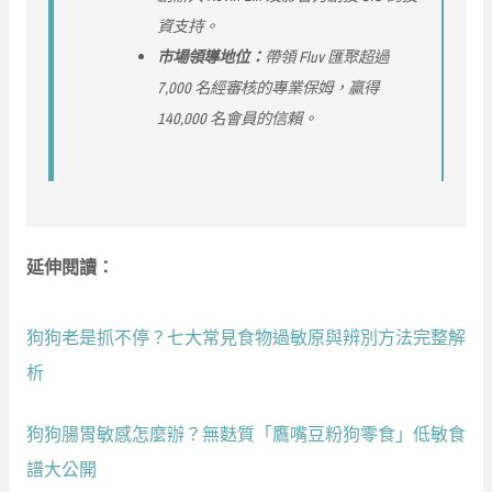
資支持。
市場領導地位：
帶領 Fluv 匯聚超過
7,000 名經審核的專業保姆，贏得
140,000 名會員的信賴。
延伸閱讀：
狗狗老是抓不停？七大常見食物過敏原與辨別方法完整解
析
狗狗腸胃敏感怎麼辦？無麩質「鷹嘴豆粉狗零食」低敏食
譜大公開