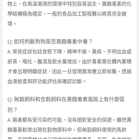
物上，在高溫潮濕的環境中特別容易滋生。黃麴毒素的化
學結構極為穩定，一般的食品加工製程難以將其完全破
壞。
Q: 如何判斷狗狗是否黃麴毒素中毒？
A: 常見症狀包括食慾下降、精神不振、黃疸、不明出血或
瘀青、嘔吐、腹瀉及飲水量增加。由於毒素需在體內累積
才會出現明顯症狀，因此一旦發現異常應立即就醫，透過
血液檢查與肝功能評估來確認診斷。
Q: 無穀飼料和含穀飼料在黃麴毒素風險上有什麼區
別？
A: 兩者都有受污染的可能，沒有絕對安全的保證。雖然黃
麴毒素較常出現在穀物原料中，但無穀飼料使用的馬鈴