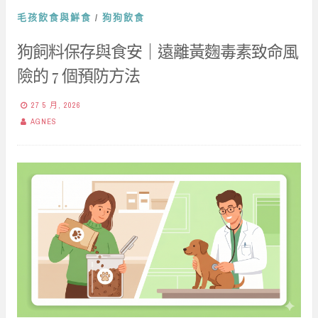
毛孩飲食與鮮食
/
狗狗飲食
狗飼料保存與食安｜遠離黃麴毒素致命風
險的 7 個預防方法
27 5 月, 2026
AGNES