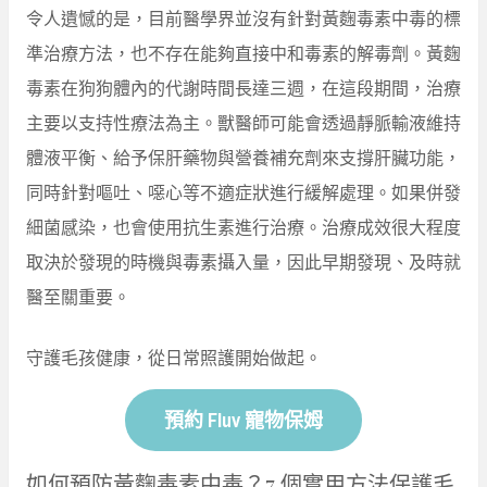
令人遺憾的是，目前醫學界並沒有針對黃麴毒素中毒的標
準治療方法，也不存在能夠直接中和毒素的解毒劑。黃麴
毒素在狗狗體內的代謝時間長達三週，在這段期間，治療
主要以支持性療法為主。獸醫師可能會透過靜脈輸液維持
體液平衡、給予保肝藥物與營養補充劑來支撐肝臟功能，
同時針對嘔吐、噁心等不適症狀進行緩解處理。如果併發
細菌感染，也會使用抗生素進行治療。治療成效很大程度
取決於發現的時機與毒素攝入量，因此早期發現、及時就
醫至關重要。
守護毛孩健康，從日常照護開始做起。
預約 Fluv 寵物保姆
如何預防黃麴毒素中毒？7 個實用方法保護毛