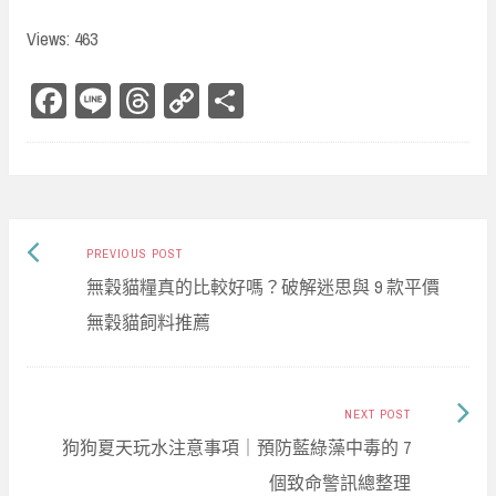
Views: 463
Fa
Li
Th
Co
Sh
ce
ne
re
py
ar
bo
ad
Li
e
ok
s
nk
Previous
Post
PREVIOUS POST
post:
無穀貓糧真的比較好嗎？破解迷思與 9 款平價
navigation
無穀貓飼料推薦
Next
NEXT POST
Post:
狗狗夏天玩水注意事項｜預防藍綠藻中毒的 7
個致命警訊總整理