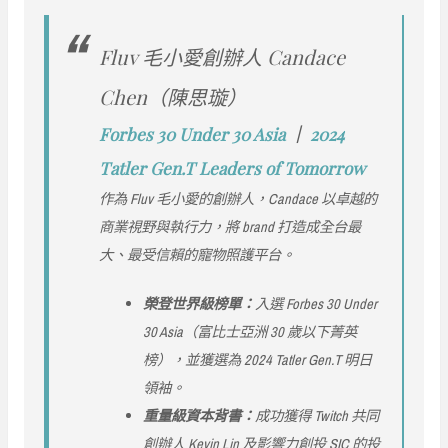
Fluv 毛小愛創辦人 Candace
Chen（陳思璇）
Forbes 30 Under 30 Asia
｜
2024
Tatler Gen.T Leaders of Tomorrow
作為 Fluv 毛小愛的創辦人，Candace 以卓越的
商業視野與執行力，將 brand 打造成全台最
大、最受信賴的寵物照護平台。
榮登世界級榜單：
入選 Forbes 30 Under
30 Asia（富比士亞洲 30 歲以下菁英
榜），並獲選為 2024 Tatler Gen.T 明日
領袖。
重量級資本背書：
成功獲得 Twitch 共同
創辦人 Kevin Lin 及影響力創投 SIC 的投