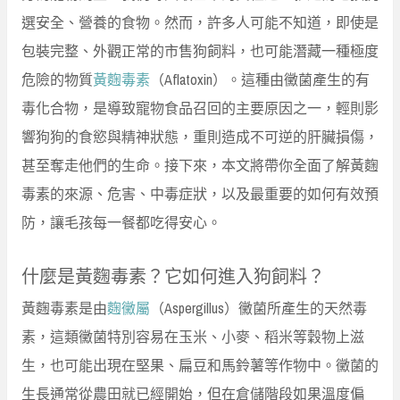
選安全、營養的食物。然而，許多人可能不知道，即使是
包裝完整、外觀正常的市售狗飼料，也可能潛藏一種極度
危險的物質
黃麴毒素
（Aflatoxin）。這種由黴菌產生的有
毒化合物，是導致寵物食品召回的主要原因之一，輕則影
響狗狗的食慾與精神狀態，重則造成不可逆的肝臟損傷，
甚至奪走他們的生命。接下來，本文將帶你全面了解黃麴
毒素的來源、危害、中毒症狀，以及最重要的如何有效預
防，讓毛孩每一餐都吃得安心。
什麼是黃麴毒素？它如何進入狗飼料？
黃麴毒素是由
麴黴屬
（Aspergillus）黴菌所產生的天然毒
素，這類黴菌特別容易在玉米、小麥、稻米等穀物上滋
生，也可能出現在堅果、扁豆和馬鈴薯等作物中。黴菌的
生長通常從農田就已經開始，但在倉儲階段如果溫度偏