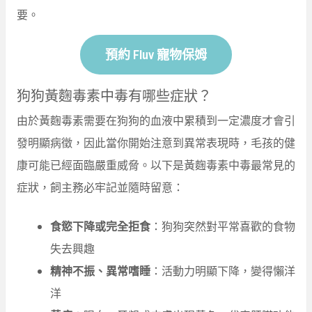
要。
預約 Fluv 寵物保姆
狗狗黃麴毒素中毒有哪些症狀？
由於黃麴毒素需要在狗狗的血液中累積到一定濃度才會引
發明顯病徵，因此當你開始注意到異常表現時，毛孩的健
康可能已經面臨嚴重威脅。以下是黃麴毒素中毒最常見的
症狀，飼主務必牢記並隨時留意：
食慾下降或完全拒食
：狗狗突然對平常喜歡的食物
失去興趣
精神不振、異常嗜睡
：活動力明顯下降，變得懶洋
洋