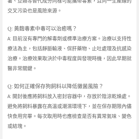
薯、豆類等替代成分同樣可能攜帶毒素，且同一生產線的
交叉污染也是風險來源。
Q: 黃麴毒素中毒可以治癒嗎？
A: 目前沒有專門的解毒劑或標準治療方案。治療以支持性
療法為主，包括靜脈輸液、保肝藥物、止吐處理及抗感染
治療。治療效果取決於中毒程度與發現時機，因此早期就
醫非常關鍵。
Q: 如何正確保存狗飼料以降低黴菌風險？
A: 開封後應將飼料放入密封容器中，存放於陰涼乾燥處。
避免將飼料暴露在高溫或潮濕環境下，並在保存期限內儘
快食用完畢。每次取用時也應檢查是否有異常氣味、變色
或結塊。