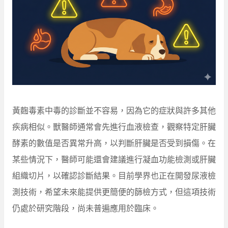
黃麴毒素中毒的診斷並不容易，因為它的症狀與許多其他
疾病相似。獸醫師通常會先進行血液檢查，觀察特定肝臟
酵素的數值是否異常升高，以判斷肝臟是否受到損傷。在
某些情況下，醫師可能還會建議進行凝血功能檢測或肝臟
組織切片，以確認診斷結果。目前學界也正在開發尿液檢
測技術，希望未來能提供更簡便的篩檢方式，但這項技術
仍處於研究階段，尚未普遍應用於臨床。