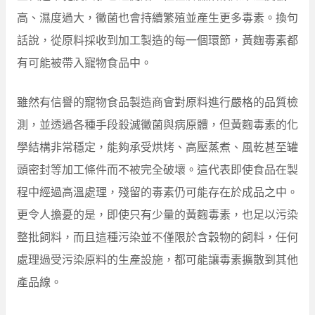
高、濕度過大，黴菌也會持續繁殖並產生更多毒素。換句
話說，從原料採收到加工製造的每一個環節，黃麴毒素都
有可能被帶入寵物食品中。
雖然有信譽的寵物食品製造商會對原料進行嚴格的品質檢
測，並透過各種手段殺滅黴菌與病原體，但黃麴毒素的化
學結構非常穩定，能夠承受烘烤、高壓蒸煮、風乾甚至罐
頭密封等加工條件而不被完全破壞。這代表即使食品在製
程中經過高溫處理，殘留的毒素仍可能存在於成品之中。
更令人擔憂的是，即使只有少量的黃麴毒素，也足以污染
整批飼料，而且這種污染並不僅限於含穀物的飼料，任何
處理過受污染原料的生產設施，都可能讓毒素擴散到其他
產品線。