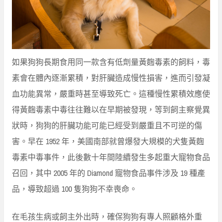
如果狗狗長期食用同一款含有低劑量黃麴毒素的飼料，毒
素會在體內逐漸累積，對肝臟造成慢性損害，進而引發凝
血功能異常，嚴重時甚至導致死亡。這種慢性累積效應使
得黃麴毒素中毒往往難以在早期被發現，等到飼主察覺異
狀時，狗狗的肝臟功能可能已經受到嚴重且不可逆的傷
害。早在 1952 年，美國南部就曾爆發大規模的犬隻黃麴
毒素中毒事件，此後數十年間陸續發生多起重大寵物食品
召回，其中 2005 年的 Diamond 寵物食品事件涉及 19 種產
品，導致超過 100 隻狗狗不幸喪命。
在毛孩生病或飼主外出時，確保狗狗有專人照顧格外重