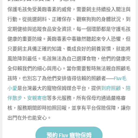
保護毛孩免受黃麴毒素的威脅，需要飼主持續投入關注與
行動。從挑選飼料、正確保存、觀察狗狗的身體狀況，到
定期健檢與追蹤食品安全資訊，每一個環節都是守護毛孩
健康的重要防線。黃麴毒素中毒雖然聽起來令人恐懼，但
只要飼主具備正確的知識、養成良好的飼養習慣，就能將
風險降到最低。毛孩無法為自己選擇食物，他們的健康完
全仰賴我們的細心與用心。當你需要暫時無法親自照顧毛
孩時，也別忘了為他們安排值得信賴的照顧者——
Fluv毛
小愛
是台灣最大的寵物保姆媒合平台，提供
到府照顧
、
陪
伴散步
、
安親寄宿
等多元服務，所有保母均通過嚴格審
核，服務期間即時拍照回報，並享有平台保險保障，讓你
出門在外也能安心。
預約 Fluv 寵物保姆