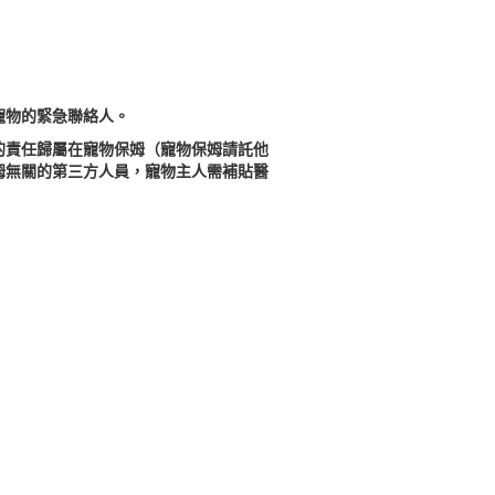
寵物的緊急聯絡人。
的責任歸屬在寵物保姆（寵物保姆請託他
姆無關的第三方人員，寵物主人需補貼醫