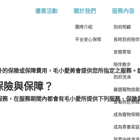
優惠活動
關於我們
服務內容
團隊介紹
到府照顧
平台安心保障
長時到府陪伴
安親寄宿
陪伴散步
外的保險或保障費用，毛小愛將會提供您所指定之服務。
到府洗澡
保險與保障？
嚴選寵物旅館
服務，在服務期間內都會有毛小愛所提供下列服務、保險
查看附近保姆
成為寵物保姆
成為寄養家庭
我要中途浪浪