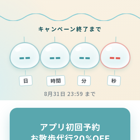
キャンペーン終了まで
--
--
--
--
時間
秒
分
日
8月31日 23:59 まで
アプリ初回予約
お散歩代行20%OFF