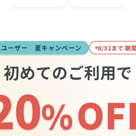
規ユーザー 夏キャンペーン
8/31まで 期
初めてのご利用で
20
OF
%