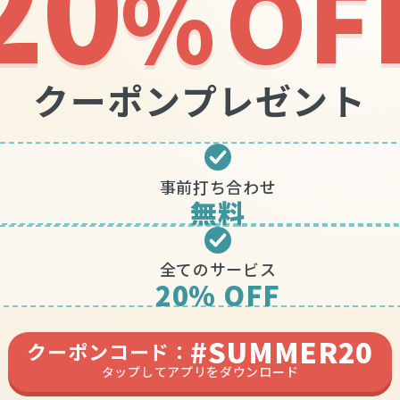
20
OF
%
クーポンプレゼント
事前打ち合わせ
無料
全てのサービス
20% OFF
#SUMMER20
クーポンコード：
タップしてアプリをダウンロード