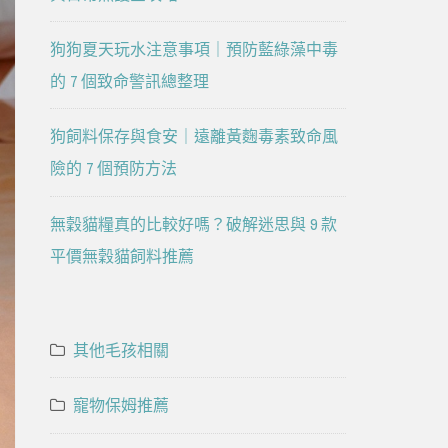
狗狗夏天玩水注意事項｜預防藍綠藻中毒
的 7 個致命警訊總整理
狗飼料保存與食安｜遠離黃麴毒素致命風
險的 7 個預防方法
無穀貓糧真的比較好嗎？破解迷思與 9 款
平價無穀貓飼料推薦
其他毛孩相關
寵物保姆推薦