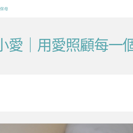
保母
v毛小愛｜用愛照顧每一