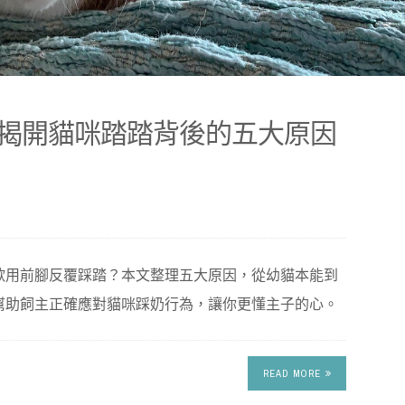
揭開貓咪踏踏背後的五大原因
歡用前腳反覆踩踏？本文整理五大原因，從幼貓本能到
幫助飼主正確應對貓咪踩奶行為，讓你更懂主子的心。
READ MORE