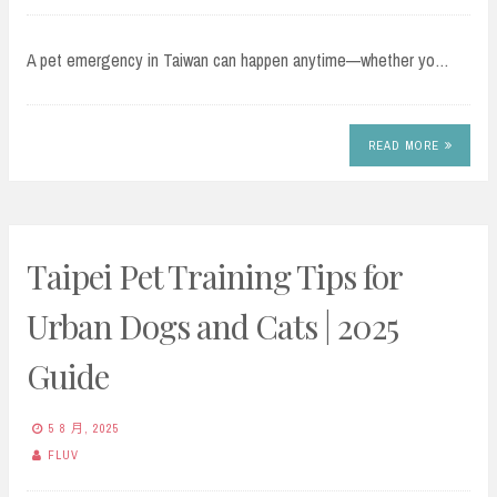
A pet emergency in Taiwan can happen anytime—whether yo…
READ MORE
Taipei Pet Training Tips for
Urban Dogs and Cats | 2025
Guide
5 8 月, 2025
FLUV