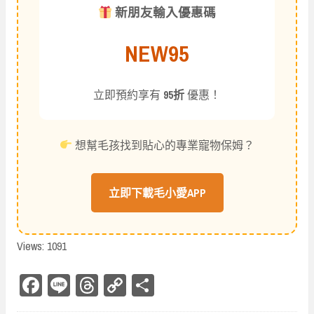
新朋友輸入優惠碼
NEW95
立即預約享有
95折
優惠！
想幫毛孩找到貼心的專業寵物保姆？
立即下載毛小愛APP
Views: 1091
Fa
Li
Th
Co
Sh
ce
ne
re
py
ar