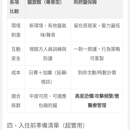
各項
貓旅館（專業型）
到府貓保姆
比較
環境
新環境，有他貓氣
留在原居家，壓力最低
刺激
味/聲音
互動
視館方人員訓練與
一對一照護，行為策略
安全
防護
可客製
成本
日費＋加購（投藥/
到府次數/時數計價
視訊）
適合
中度可控、可適應
高度恐懼/攻擊頻繁/需
族群
包廂的貓
醫療管理
四、入住前準備清單（超實用）