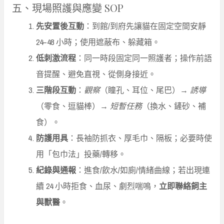
五、現場照護與應變 SOP
先安置後互動
：到館/到府先讓貓在固定空間安靜
24–48 小時；使用遮蔽布、躲藏箱。
低刺激流程
：同一時段固定同一照護者；操作前語
音提醒、避免直視、從側身接近。
三階段互動
：
觀察
（瞳孔、耳位、尾巴）→
誘導
（零食、逗貓棒）→
短暫任務
（換水、鏟砂、補
食）。
防護用具
：長袖防抓衣、厚毛巾、隔板；必要時使
用「包巾法」投藥/轉移。
紀錄與通報
：進食/飲水/如廁/情緒曲線；若出現連
續 24 小時拒食、血尿、劇烈喘鳴，
立即聯絡飼主
與獸醫
。