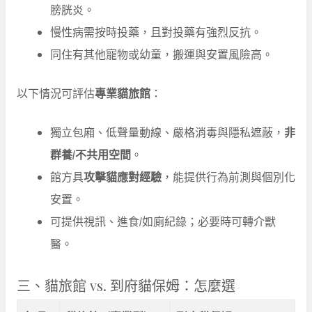
膀胱炎。
慢性病需按時投藥，且對投藥有強烈反抗。
同住有其他寵物或幼童，搬運與安置風險高。
以下情況可評估
專業貓旅館
：
獨立包廂、低聲量動線、嚴格消毒與隱私遮蔽，
非
群養/不共用空間
。
館方具
攻擊貓應對經驗
，能提供行為前測與個別化
安置。
可提供視訊、進食/如廁紀錄；必要時可轉介獸
醫。
三、貓旅館 vs. 到府貓保姆：怎麼選