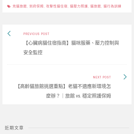
bo
ad
Li
e
兇貓旅館
,
到府保姆
,
攻擊性貓住宿
,
貓壓力照護
,
貓旅館
,
貓行為訓練
ok
s
nk
Previous
Post
PREVIOUS POST
post:
【心臟病貓住宿指南】貓咪服藥、壓力控制與
navigation
安全監控
Next
NEXT POST
Post:
【高齡貓旅館挑選重點】老貓不適應新環境怎
麼辦？｜旅館 vs. 穩定照護保姆
近期文章