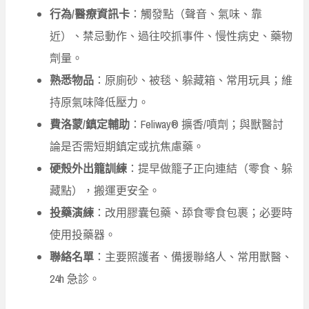
行為/醫療資訊卡
：觸發點（聲音、氣味、靠
近）、禁忌動作、過往咬抓事件、慢性病史、藥物
劑量。
熟悉物品
：原廁砂、被毯、躲藏箱、常用玩具；維
持原氣味降低壓力。
費洛蒙/鎮定輔助
：Feliway® 擴香/噴劑；與獸醫討
論是否需短期鎮定或抗焦慮藥。
硬殼外出籠訓練
：提早做籠子正向連結（零食、躲
藏點），搬運更安全。
投藥演練
：改用膠囊包藥、舔食零食包裹；必要時
使用投藥器。
聯絡名單
：主要照護者、備援聯絡人、常用獸醫、
24h 急診。