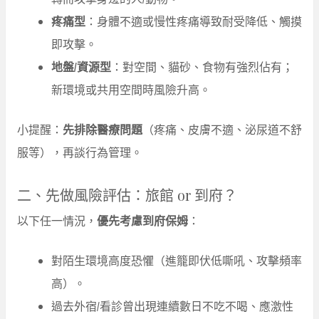
疼痛型
：身體不適或慢性疼痛導致耐受降低、觸摸
即攻擊。
地盤/資源型
：對空間、貓砂、食物有強烈佔有；
新環境或共用空間時風險升高。
小提醒：
先排除醫療問題
（疼痛、皮膚不適、泌尿道不舒
服等），再談行為管理。
二、先做風險評估：旅館 or 到府？
以下任一情況，
優先考慮到府保姆
：
對陌生環境高度恐懼（進籠即伏低嘶吼、攻擊頻率
高）。
過去外宿/看診曾出現連續數日不吃不喝、應激性