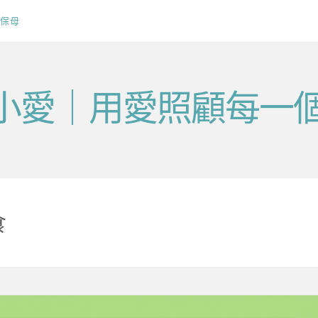
保母
v毛小愛｜用愛照顧每一
食