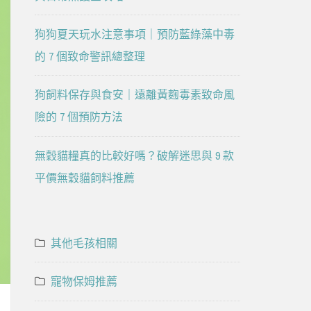
狗狗夏天玩水注意事項｜預防藍綠藻中毒
的 7 個致命警訊總整理
狗飼料保存與食安｜遠離黃麴毒素致命風
險的 7 個預防方法
無穀貓糧真的比較好嗎？破解迷思與 9 款
平價無穀貓飼料推薦
其他毛孩相關
寵物保姆推薦