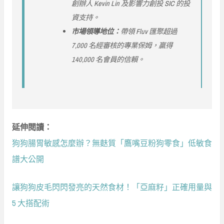
創辦人 Kevin Lin 及影響力創投 SIC 的投
資支持。
市場領導地位：
帶領 Fluv 匯聚超過
7,000 名經審核的專業保姆，贏得
140,000 名會員的信賴。
延伸閱讀：
狗狗腸胃敏感怎麼辦？無麩質「鷹嘴豆粉狗零食」低敏食
譜大公開
讓狗狗皮毛閃閃發亮的天然食材！「亞麻籽」正確用量與
5 大搭配術