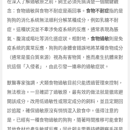
在深入了解過敏原之前，飼主必須先搞清楚一個關鍵觀
念：食物過敏與食物不耐症是兩回事。
食物不耐症
指的是
狗狗的消化系統無法順利分解某種成分，例如乳糖不耐
症。這種狀況並不牽涉免疫系統的反應，通常表現為脹
氣、腹瀉或嘔吐等消化道症狀。相對地，
食物過敏
則是免
疫系統的異常反應，狗狗的身體會錯誤地將某種食物成分
（通常是蛋白質來源）視為有害物質，進而產生抗體來對
抗這個「入侵者」，由此引發一連串的過敏症狀。
獸醫專家強調，犬類食物過敏目前只能透過管理來控制，
無法根治。一旦確認了過敏原，最有效的做法就是徹底避
開該成分，改用低過敏性或限定成分的飼料，並且定期回
診追蹤，確保過敏原沒有悄悄混入飲食中。值得注意的
是，已經有一種食物過敏的狗狗，隨著時間推移可能會對
其他食材也產生敏感反應，因此飼主需要持續觀察毛孩是