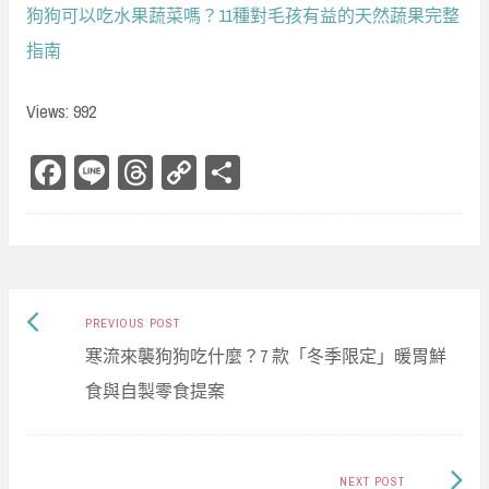
狗狗可以吃水果蔬菜嗎？11種對毛孩有益的天然蔬果完整
指南
Views: 992
Fa
Li
Th
Co
Sh
ce
ne
re
py
ar
bo
ad
Li
e
ok
s
nk
Previous
Post
PREVIOUS POST
post:
寒流來襲狗狗吃什麼？7 款「冬季限定」暖胃鮮
navigation
食與自製零食提案
Next
NEXT POST