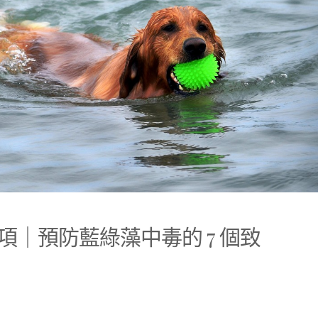
｜預防藍綠藻中毒的 7 個致