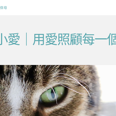
保母
v毛小愛｜用愛照顧每一