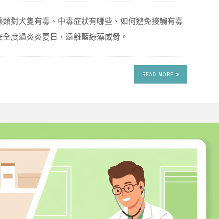
藻類對犬隻有毒、中毒症狀有哪些、如何避免接觸有毒
安全度過炎炎夏日，遠離藍綠藻威脅。
READ MORE