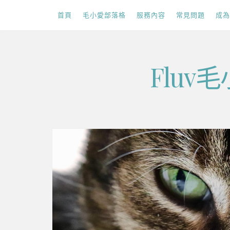
首頁
毛小愛部落格
服務內容
常見問題
成為
Skip
Flu
to
content