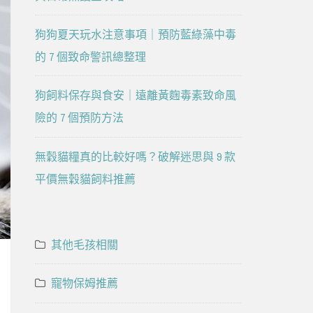
狗狗夏天玩水注意事項｜預防藍綠藻中毒
的 7 個致命警訊總整理
狗飼料保存與食安｜遠離黃麴毒素致命風
險的 7 個預防方法
無穀貓糧真的比較好嗎？破解迷思與 9 款
平價無穀貓飼料推薦
其他毛孩相關
寵物保姆推薦