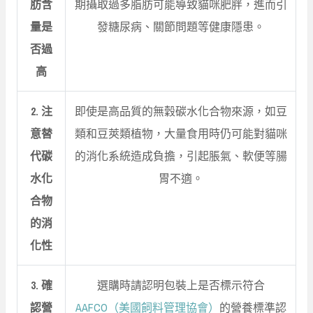
肪含
期攝取過多脂肪可能導致貓咪肥胖，進而引
量是
發糖尿病、關節問題等健康隱患。
否過
高
2. 注
即使是高品質的無穀碳水化合物來源，如豆
意替
類和豆莢類植物，大量食用時仍可能對貓咪
代碳
的消化系統造成負擔，引起脹氣、軟便等腸
水化
胃不適。
合物
的消
化性
3. 確
選購時請認明包裝上是否標示符合
認營
AAFCO（美國飼料管理協會）
的營養標準認