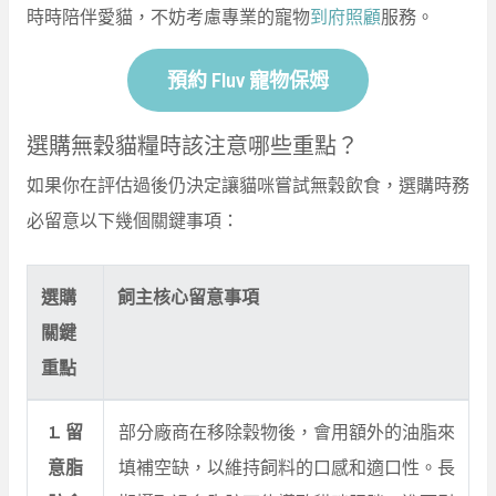
時時陪伴愛貓，不妨考慮專業的寵物
到府照顧
服務。
預約 Fluv 寵物保姆
選購無穀貓糧時該注意哪些重點？
如果你在評估過後仍決定讓貓咪嘗試無穀飲食，選購時務
必留意以下幾個關鍵事項：
選購
飼主核心留意事項
關鍵
重點
1. 留
部分廠商在移除穀物後，會用額外的油脂來
意脂
填補空缺，以維持飼料的口感和適口性。長