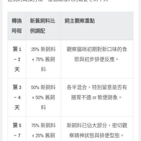
轉換
新舊飼料比
飼主觀察重點
時程
例調配
第 1
25% 新飼料
觀察貓咪初期對新口味的食
~ 2
+ 75% 舊飼
慾與初步排便反應。
天
料
第 3
50% 新飼料
各半混合，特別留意是否有
~ 4
+ 50% 舊飼
腸胃不適 or 軟便跡象。
天
料
第 5
75% 新飼料
新飼料已佔大部分，密切觀
~ 7
+ 25% 舊飼
察精神狀態與排便型態。