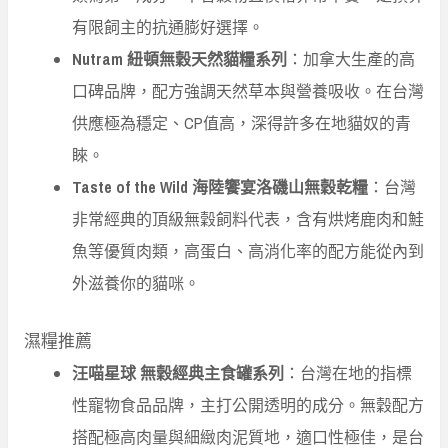
有限飼主的抗通膨好選擇。
Nutram 紐頓無穀天然貓糧系列
：加拿大生產的高
口碑品牌，配方強調天然草本與營養吸收。在台灣
供應極為穩定、CP值高，深得許多在地貓奴的青
睞。
Taste of the Wild 海陸饗宴洛磯山無穀乾糧
：台灣
非常經典的頂級無穀飼料代表，含有烘烤鹿肉和鮭
魚等優質肉類，高蛋白、高消化率的配方能從內到
外滋養你的貓咪。
濕糧推薦
汪喵星球 無穀經典主食罐系列
：台灣在地的指標
性寵物食品品牌，主打公開透明的成分。無穀配方
搭配極高肉量與細緻肉泥質地，適口性極佳，是台