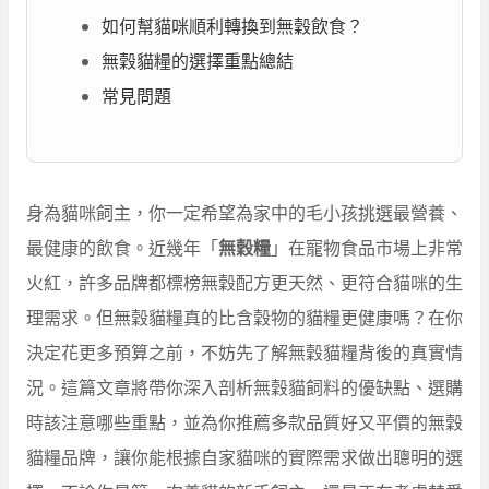
如何幫貓咪順利轉換到無穀飲食？
無穀貓糧的選擇重點總結
常見問題
身為貓咪飼主，你一定希望為家中的毛小孩挑選最營養、
最健康的飲食。近幾年「
無穀糧
」在寵物食品市場上非常
火紅，許多品牌都標榜無穀配方更天然、更符合貓咪的生
理需求。但無穀貓糧真的比含穀物的貓糧更健康嗎？在你
決定花更多預算之前，不妨先了解無穀貓糧背後的真實情
況。這篇文章將帶你深入剖析無穀貓飼料的優缺點、選購
時該注意哪些重點，並為你推薦多款品質好又平價的無穀
貓糧品牌，讓你能根據自家貓咪的實際需求做出聰明的選