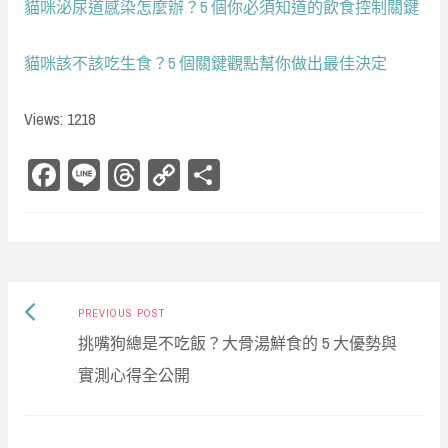
貓咪泌尿道感染怎麼辦？5 個你必須知道的飲食控制關鍵
貓咪該不該吃生食？5 個關鍵觀點幫你做出最佳決定
Views: 1218
Fa
Li
Th
Co
Sh
ce
ne
re
py
ar
bo
ad
Li
e
ok
s
nk
Previous
Post
PREVIOUS POST
post:
挑嘴狗總是不吃飯？大骨湯鮮食的 5 大優勢與
navigation
實測心得全公開