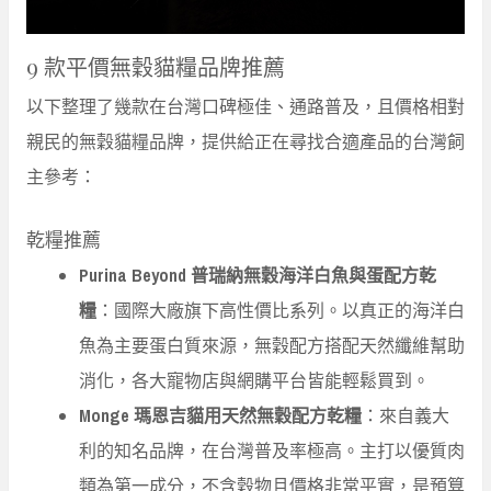
9 款平價無穀貓糧品牌推薦
以下整理了幾款在台灣口碑極佳、通路普及，且價格相對
親民的無穀貓糧品牌，提供給正在尋找合適產品的台灣飼
主參考：
乾糧推薦
Purina Beyond 普瑞納無穀海洋白魚與蛋配方乾
糧
：國際大廠旗下高性價比系列。以真正的海洋白
魚為主要蛋白質來源，無穀配方搭配天然纖維幫助
消化，各大寵物店與網購平台皆能輕鬆買到。
Monge 瑪恩吉貓用天然無穀配方乾糧
：來自義大
利的知名品牌，在台灣普及率極高。主打以優質肉
類為第一成分，不含穀物且價格非常平實，是預算