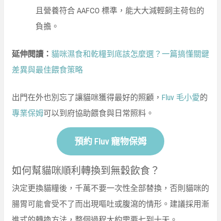
且營養符合 AAFCO 標準，能大大減輕飼主荷包的
負擔。
延伸閱讀：
貓咪濕食和乾糧到底該怎麼選？一篇搞懂關鍵
差異與最佳餵食策略
出門在外也別忘了讓貓咪獲得最好的照顧，
Fluv 毛小愛
的
專業保姆
可以到府協助餵食與日常照料。
預約 Fluv 寵物保姆
如何幫貓咪順利轉換到無穀飲食？
決定更換貓糧後，千萬不要一次性全部替換，否則貓咪的
腸胃可能會受不了而出現嘔吐或腹瀉的情形。建議採用漸
進式的轉換方法，整個過程大約需要七到十天。