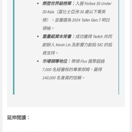
榮登世界級榜單：
入選 Forbes 30 Under
30 Asia（富比士亞洲 30 歲以下菁英
榜），並獲選為 2024 Tatler Gen.T 明日
領袖。
重量級資本背書：
成功獲得 Twitch 共同
創辦人 Kevin Lin 及影響力創投 SIC 的投
資支持。
市場領導地位：
帶領 Fluv 匯聚超過
7,000 名經審核的專業保姆，贏得
140,000 名會員的信賴。
延伸閱讀：