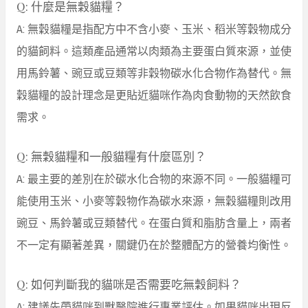
Q: 什麼是無穀貓糧？
A: 無穀貓糧是指配方中不含小麥、玉米、稻米等穀物成分
的貓飼料。這類產品通常以肉類為主要蛋白質來源，並使
用馬鈴薯、豌豆或豆類等非穀物碳水化合物作為替代。無
穀貓糧的設計理念是更貼近貓咪作為肉食動物的天然飲食
需求。
Q: 無穀貓糧和一般貓糧有什麼區別？
A: 最主要的差別在於碳水化合物的來源不同。一般貓糧可
能使用玉米、小麥等穀物作為碳水來源，無穀貓糧則改用
豌豆、馬鈴薯或豆類替代。在蛋白質和脂肪含量上，兩者
不一定有顯著差異，關鍵仍在於整體配方的營養均衡性。
Q: 如何判斷我的貓咪是否需要吃無穀飼料？
A: 建議先帶貓咪到獸醫院進行專業評估。如果貓咪出現反