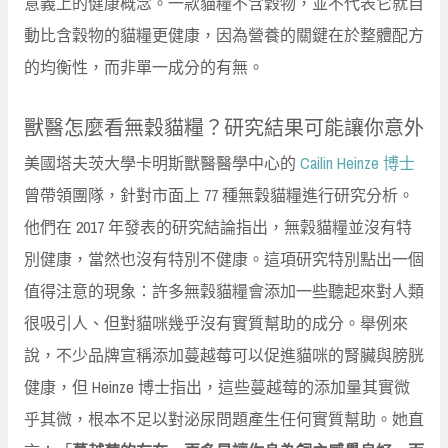
意義上的健康概念。一款貓糧不含穀物，並不代表它就自
動比含穀物的貓糧更健康，因為營養的關鍵在於整體配方
的均衡性，而非單一成分的有無。
獸醫怎麼看無穀貓糧？研究結果可能讓你意外
美國塔夫茨大學卡明斯獸醫醫學中心的
Cailin Heinze 博士
曾帶領團隊，針對市面上 77 種無穀貓糧進行研究分析。
他們在 2017 年發表的研究結論指出，無穀貓糧並沒有特
別健康，當然也沒有特別不健康。這項研究特別點出一個
值得注意的現象：許多無穀貓糧會添加一些聽起來對人類
很吸引人、但對貓咪幾乎沒有實質幫助的成分。舉例來
說，不少品牌宣稱添加蔓越莓可以促進貓咪的腎臟與膀胱
健康，但 Heinze 博士指出，這些蔓越莓的添加量其實微
乎其微，根本不足以對泌尿問題產生任何實質幫助。她直