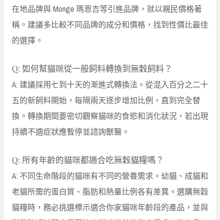
在地品牌與 Monge 瑪恩吉等引進品牌，就以親民價格著
稱。建議多比較不同品牌的成分和價格，找到性價比最佳
的選擇。
Q: 如何幫貓咪從一般飼料轉換到無穀飼料？
A: 建議採用七到十天的漸進式轉換法。從混入百分之二十
五的新飼料開始，每隔兩天逐步增加比例，直到完全替
換。轉換期間要密切觀察貓咪的食慾和消化狀況，若出現
持續不適症狀應暫停並諮詢獸醫。
Q: 所有年齡的貓咪都適合吃無穀貓糧嗎？
A: 不同生命階段的貓咪有不同的營養需求。幼貓、成貓和
老貓所需的蛋白質、脂肪和熱量比例各有差異。選購無穀
貓糧時，務必挑選標示適合你家貓咪年齡段的產品，並與