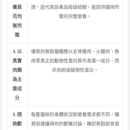
養是
證，這代表該產品經過檢驗，能提供貓咪所
否均
需的完整營養。
衡完
整
4. 以
優質的無穀貓糧應以去骨雞肉、火雞肉、魚
真實
肉等真正的動物性蛋白質作為第一成分，而
肉類
非肉粉或植物性蛋白。
為主
要成
分
5. 諮
每隻貓咪的身體狀況和營養需求都不同，購
詢獸
買前建議與你的獸醫討論，確認無穀飲食是