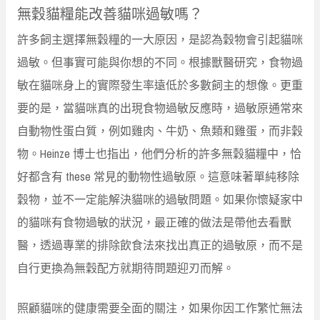
無穀貓糧能改善貓咪過敏嗎？
許多飼主選擇無穀糧的一大原因，是認為穀物會引起貓咪
過敏。但事實可能與你想的不同。根據獸醫研究，食物過
敏在貓咪身上的實際發生率遠低於多數飼主的想像。更重
要的是，當貓咪真的出現食物過敏反應時，過敏原通常來
自動物性蛋白質，例如雞肉、牛奶、魚類和雞蛋，而非穀
物。Heinze 博士也指出，他們分析的許多無穀貓糧中，恰
好都含有 these 常見的動物性過敏原。這意味著單純移除
穀物，並不一定能解決貓咪的過敏問題。如果你懷疑家中
的貓咪有食物過敏的狀況，最正確的做法是帶他去看獸
醫，透過專業的排除飲食法來找出真正的過敏原，而不是
自行更換為無穀配方就期待問題迎刃而解。
照顧貓咪的健康需要全面的關注，如果你因工作繁忙無法