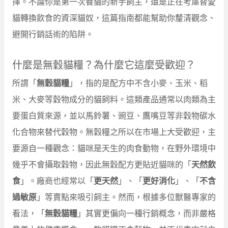
擇。不論你是第一次養貓的新手飼主，還是正在考慮替愛
貓轉換飲食的資深貓奴，這篇指南都能幫助你釐清觀念、
避開行銷話術的陷阱。
什麼是無穀貓糧？為什麼它這麼受歡迎？
所謂「
無穀貓糧
」，指的是配方中不含小麥、玉米、稻
米、大麥等穀物成分的貓飼料。這類產品通常以肉類為主
要蛋白質來源，並以馬鈴薯、豌豆、鷹嘴豆等非穀物碳水
化合物來替代穀物。無穀糧之所以在市場上大受歡迎，主
要源自一種觀念：貓咪是天生的肉食動物，在野外環境中
幾乎不會攝取穀物，因此無穀配方更貼近貓咪的「
天然飲
食
」。廠商也經常以「
更天然
」、「
更好消化
」、「
不含
過敏原
」等賣點來吸引飼主。然而，根據多位獸醫專家的
看法，「
無穀貓糧
」其實更偏向一種行銷概念，而非嚴格