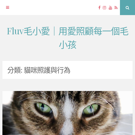
Facebook
Instagram
YouTube
RSS
Sea
Fluv毛小愛｜用愛照顧每一個毛
Skip
to
小孩
content
分類:
貓咪照護與行為