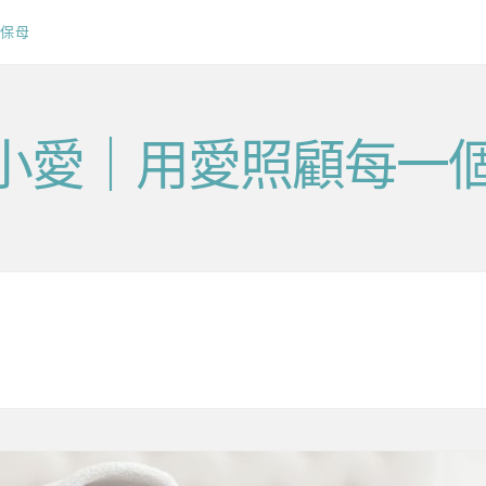
保母
v毛小愛｜用愛照顧每一