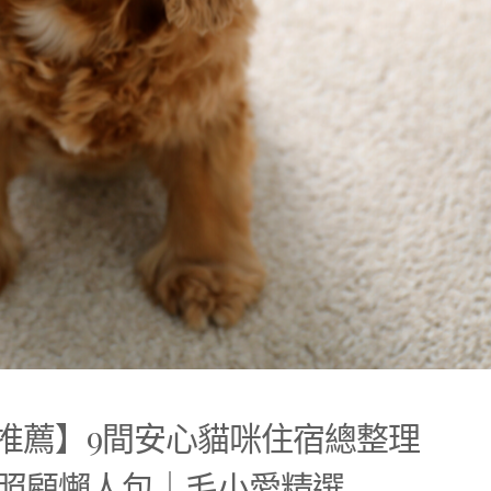
館推薦】9間安心貓咪住宿總整理
照顧懶人包｜毛小愛精選