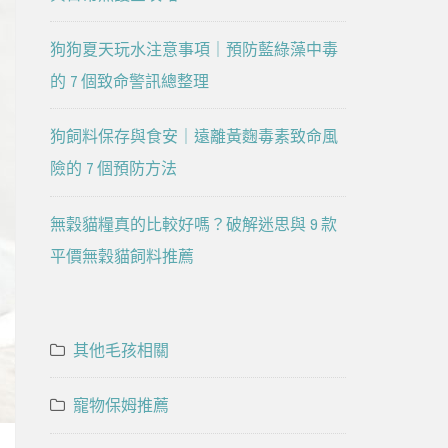
狗狗夏天玩水注意事項｜預防藍綠藻中毒
的 7 個致命警訊總整理
狗飼料保存與食安｜遠離黃麴毒素致命風
險的 7 個預防方法
無穀貓糧真的比較好嗎？破解迷思與 9 款
平價無穀貓飼料推薦
其他毛孩相關
寵物保姆推薦