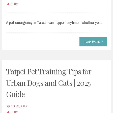
FLUV
A pet emergency in Taiwan can happen anytime—whether yo…
READ MORE
Taipei Pet Training Tips for
Urban Dogs and Cats | 2025
Guide
5 8 月, 2025
FLUV