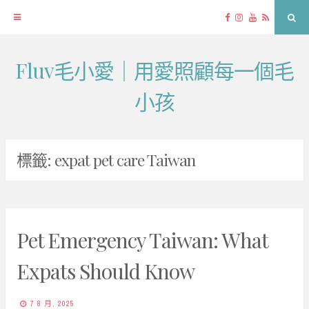
Facebook
Instagram
YouTube
RSS
Sea
Fluv毛小愛｜用愛照顧每一個毛
Skip
to
小孩
content
標籤:
expat pet care Taiwan
Pet Emergency Taiwan: What
Expats Should Know
7 8 月, 2025