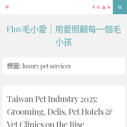
Facebook
Instagram
YouTube
RSS
Sea
Fluv毛小愛｜用愛照顧每一個毛
Skip
to
小孩
content
標籤:
luxury pet services
Taiwan Pet Industry 2025:
Grooming, Delis, Pet Hotels &
Vet Clinics on the Rise