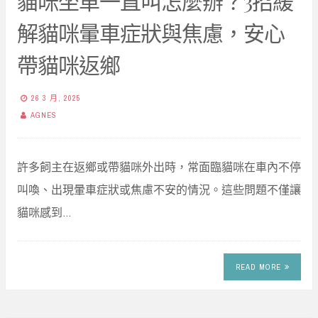
貓咪坐車一直叫怎麼辦？3招緩
解貓咪暈車症狀與焦慮，安心
帶貓咪返鄉
26 3 月, 2025
AGNES
許多飼主在返鄉或帶貓咪外出時，常面臨貓咪在車內不停
叫喚、出現暈車症狀或焦慮不安的情況。​這些問題不僅讓
貓咪感到…
READ MORE