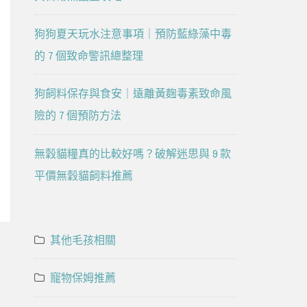
狗狗夏天玩水注意事項｜預防藍綠藻中毒
的 7 個致命警訊總整理
狗飼料保存與食安｜遠離黃麴毒素致命風
險的 7 個預防方法
無穀貓糧真的比較好嗎？破解迷思與 9 款
平價無穀貓飼料推薦
其他毛孩相關
寵物保姆推薦