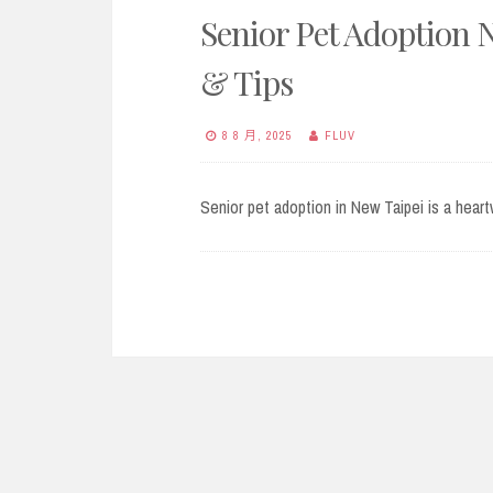
Senior Pet Adoption N
& Tips
8 8 月, 2025
FLUV
Senior pet adoption in New Taipei is a hea