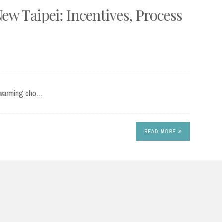
ew Taipei: Incentives, Process
rtwarming cho…
READ MORE