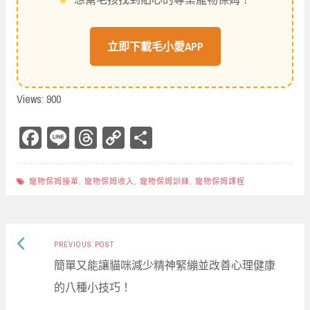
立即下載毛小愛APP
Views: 900
Fa
Li
Th
Co
Sh
ce
ne
re
py
ar
bo
ad
Li
e
寵物保姆接單
,
寵物保姆收入
,
寵物保姆訓練
,
寵物保姆課程
ok
s
nk
Previous
Post
PREVIOUS POST
post:
簡單又能讓貓咪減少精神緊繃並改善心理健康
navigation
的八種小技巧！