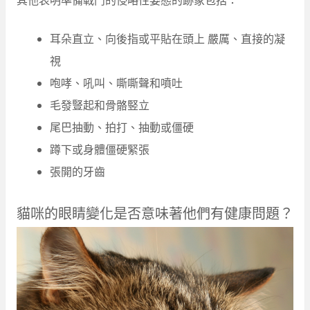
耳朵直立、向後指或平貼在頭上 嚴厲、直接的凝
視
咆哮、吼叫、嘶嘶聲和噴吐
毛發豎起和骨骼竪立
尾巴抽動、拍打、抽動或僵硬
蹲下或身體僵硬緊張
張開的牙齒
貓咪的眼睛變化是否意味著他們有健康問題？