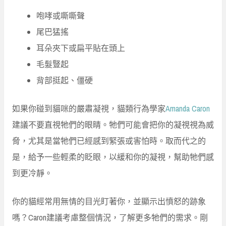
咆哮或嘶嘶聲
尾巴猛搖
耳朵夾下或扁平貼在頭上
毛髮豎起
背部挺起、僵硬
如果你碰到貓咪的嚴肅凝視，貓類行為學家
Amanda Caron
建議不要直視牠們的眼睛。牠們可能會把你的凝視視為威
脅，尤其是當牠們已經感到緊張或害怕時。取而代之的
是，給予一些輕柔的眨眼，以緩和你的凝視，幫助牠們感
到更冷靜。
你的貓經常用無情的目光盯著你，並顯示出憤怒的跡象
嗎？Caron建議考慮整個情況，了解更多牠們的需求。剛