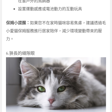
在窗戶外的鳥餌器
設置運動感應或電池動力的互動玩具
保姆小提醒：
如果您不在家時貓咪容易焦慮，建議透過毛
小愛貓保姆服務進行居家陪伴，減少環境變動帶來的壓
力。
6.狹長的縫隙眼