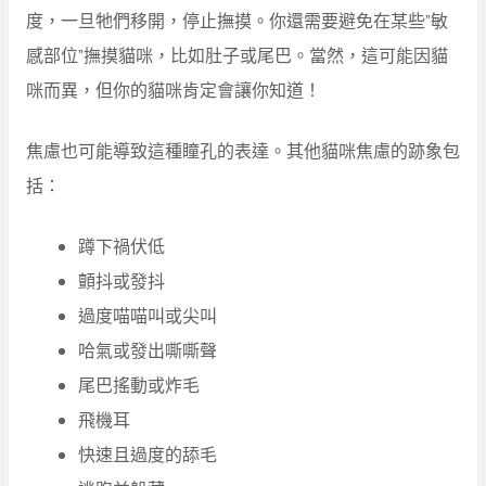
度，一旦牠們移開，停止撫摸。你還需要避免在某些”敏
感部位”撫摸貓咪，比如肚子或尾巴。當然，這可能因貓
咪而異，但你的貓咪肯定會讓你知道！
焦慮也可能導致這種瞳孔的表達。其他貓咪焦慮的跡象包
括：
蹲下禍伏低
顫抖或發抖
過度喵喵叫或尖叫
哈氣或發出嘶嘶聲
尾巴搖動或炸毛
飛機耳
快速且過度的舔毛