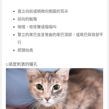
直立向前或稍微向側面的耳朵
前向的鬍鬚
嗚咽、吱吱聲或喵喵叫
豎立的尾巴並呈彎曲的尾巴頂部，或尾巴與背部平
行
把頭抬高
5.過度刺激的瞳孔