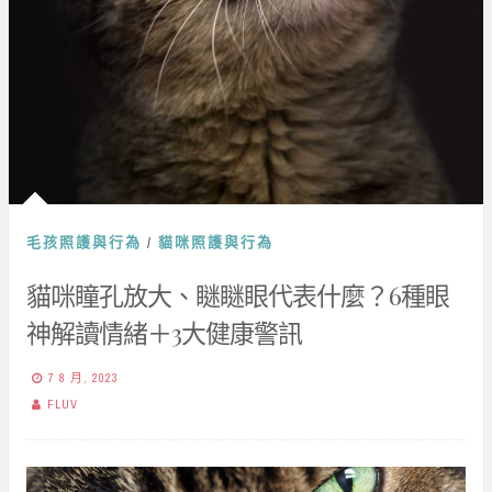
毛孩照護與行為
/
貓咪照護與行為
貓咪瞳孔放大、瞇瞇眼代表什麼？6種眼
神解讀情緒＋3大健康警訊
7 8 月, 2023
FLUV