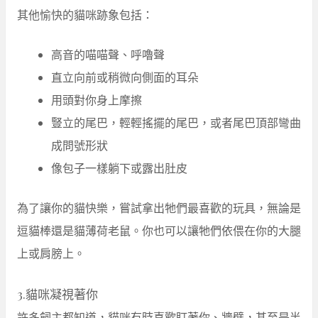
其他愉快的貓咪跡象包括：
高音的喵喵聲、呼嚕聲
直立向前或稍微向側面的耳朵
用頭對你身上摩擦
豎立的尾巴，輕輕搖擺的尾巴，或者尾巴頂部彎曲
成問號形狀
像包子一樣躺下或露出肚皮
為了讓你的貓快樂，嘗試拿出牠們最喜歡的玩具，無論是
逗貓棒還是貓薄荷老鼠。你也可以讓牠們依偎在你的大腿
上或肩膀上。
3.貓咪凝視著你
許多飼主都知道，貓咪有時喜歡盯著你、牆壁，甚至是半