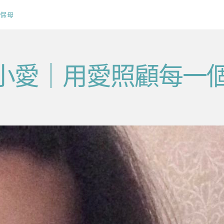
保母
v毛小愛｜用愛照顧每一