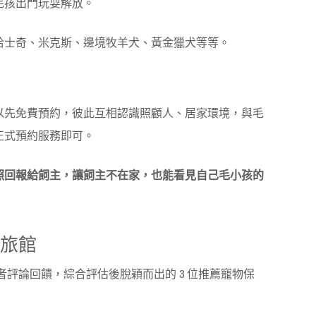
毛孩出門玩耍解放。
哈士奇、米克斯、邊境牧羊犬、黃金獵犬等等。
以先免費預約，彼此互相認識照顧人、居家環境，與毛
正式預約服務即可。
照回報給飼主，讓飼主不在家，也能看見自己毛小孩的
物旅館
使用者評論回饋，綜合評估後脫穎而出的 3 位推薦寵物保