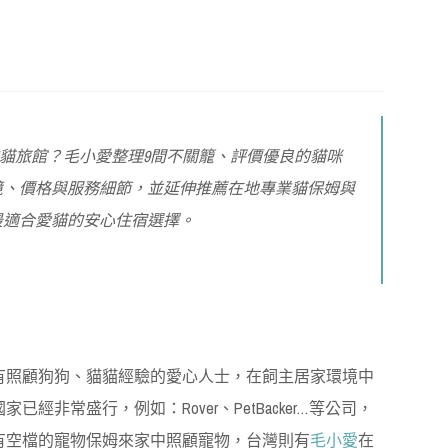
質的貓旅館？毛小愛整理9間不關籠、評價優良的貓咪
境、價格與服務細節，並延伸推薦在地專業貓保姆與
最適合愛貓的安心住宿選擇。
有照顧狗狗、貓貓經驗的愛心人士，在飼主居家環境中
經非常盛行，例如：Rover、PetBacker…等公司，
有空檔的寵物保姆來家中照顧寵物，台灣則有
毛小愛
在