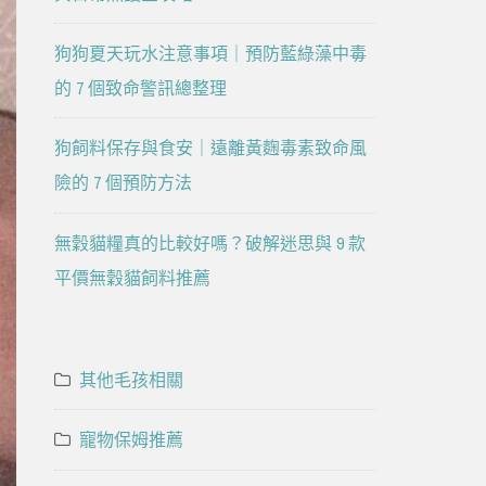
狗狗夏天玩水注意事項｜預防藍綠藻中毒
的 7 個致命警訊總整理
狗飼料保存與食安｜遠離黃麴毒素致命風
險的 7 個預防方法
無穀貓糧真的比較好嗎？破解迷思與 9 款
平價無穀貓飼料推薦
其他毛孩相關
寵物保姆推薦