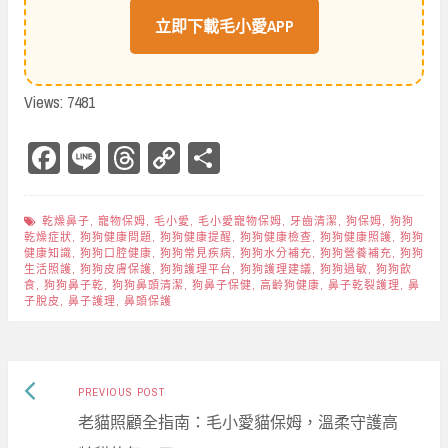
立即下載毛小愛APP
Views: 7481
Fa
Li
Th
Co
Sh
ce
ne
re
py
ar
bo
ad
Li
e
乾燥鼻子
,
寵物保姆
,
毛小愛
,
毛小愛寵物保姆
,
牙齒清潔
,
狗保姆
,
狗狗
乾燥症狀
,
狗狗健康問題
,
狗狗健康提醒
,
狗狗健康檢查
,
狗狗健康照護
,
狗狗
ok
s
nk
健康知識
,
狗狗口腔健康
,
狗狗常見疾病
,
狗狗水分補充
,
狗狗營養補充
,
狗狗
生活照護
,
狗狗皮膚保護
,
狗狗護理平台
,
狗狗護理建議
,
狗狗過敏
,
狗狗飲
食
,
狗狗鼻子乾
,
狗狗鼻頭清潔
,
狗鼻子保健
,
高齡狗健康
,
鼻子乾裂護理
,
鼻
子脫皮
,
鼻子護理
,
鼻頭保護
Previous
Post
PREVIOUS POST
post:
老貓照顧全指南：毛小愛貓保姆，溫柔守護高
navigation