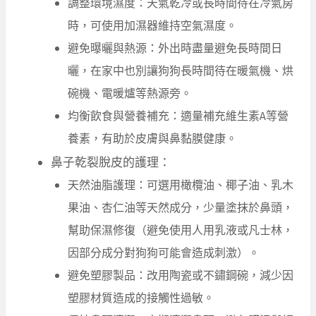
調整環境濕度：天氣乾冷或長時間待在冷氣房
時，可使用加濕器維持空氣濕度。
避免曝曬與熱源：外出時盡量避免長時間日
曬，在家中也別讓狗狗長時間待在暖氣機、烘
碗機、電暖爐等熱源旁。
均衡飲食與營養補充：適量補充維生素A等營
養素，有助於皮膚與鼻黏膜健康。
鼻子乾裂脫皮的護理：
天然油脂護理：可選用橄欖油、椰子油、乳木
果油、杏仁油等天然成分，少量塗抹於鼻頭，
幫助保濕修復（避免使用人用乳液或凡士林，
因部分成分對狗狗可能會造成刺激）。
避免塑膠製品：改用陶瓷或不鏽鋼碗，減少因
塑膠材質造成的接觸性過敏。