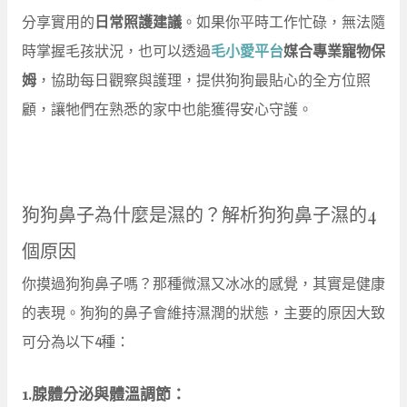
分享實用的
日常照護建議
。如果你平時工作忙碌，無法隨
時掌握毛孩狀況，也可以透過
毛小愛平台
媒合專業寵物保
姆
，協助每日觀察與護理，提供狗狗最貼心的全方位照
顧，讓牠們在熟悉的家中也能獲得安心守護。
狗狗鼻子為什麼是濕的？解析狗狗鼻子濕的4
個原因
你摸過狗狗鼻子嗎？那種微濕又冰冰的感覺，其實是健康
的表現。狗狗的鼻子會維持濕潤的狀態，主要的原因大致
可分為以下4種：
1.腺體分泌與體溫調節：