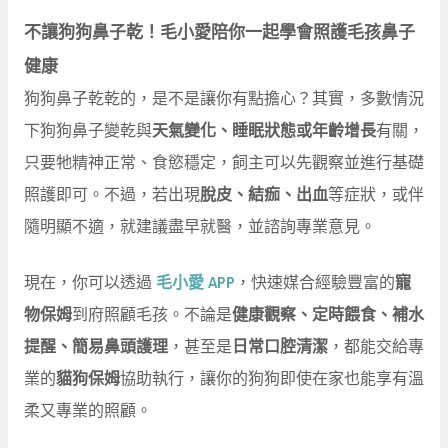
不讓狗狗鼻子乾！毛小愛陪你一起學會照護毛孩鼻子
健康
狗狗鼻子乾乾的，是不是讓你有點擔心？其實，多數情況
下狗狗鼻子變乾與
天氣變化、睡眠狀態或年齡增長
有關，
只要牠精神正常、食慾穩定，飼主可以先觀察並進行基礎
照護即可。不過，若出現
脫皮、結痂、出血
等症狀，或伴
隨明顯不適，就建議盡早就醫，並諮詢專業意見。
現在，你可以透過
毛小愛 APP
，快速媒合經驗豐富的
寵
物保姆
到府照顧毛孩。不論是
健康觀察、定時餵食、補水
提醒、簡易鼻頭護理
，甚至是
日常口腔清潔
，都能交給專
業的
貓狗保姆
協助執行，讓你的狗狗即使在家也能享有溫
柔又專業的照顧。