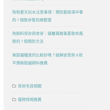
狗狗夏天玩水注意事項｜預防藍綠藻中毒
的 7 個致命警訊總整理
狗飼料保存與食安｜遠離黃麴毒素致命風
險的 7 個預防方法
無穀貓糧真的比較好嗎？破解迷思與 9 款
平價無穀貓飼料推薦
其他毛孩相關
寵物保姆推薦