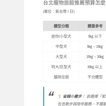
台北寵物旅館推薦預算怎麼
(單位：新台幣 / 日)
體型分類
體重參考
迷你/小型犬
5kg 以下
中型犬
5kg – 15kg
大型犬
15kg – 30kg
特大/巨型犬
30kg 以上
貓咪住宿
不分體型
省錢小撇步：
若選擇「家
包含散步與陪伴服務，不需