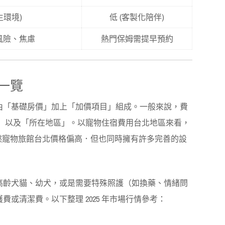
生環境)
低 (客製化陪伴)
風險、焦慮
熱門保姆需提早預約
一覽
由「基礎房價」加上「加價項目」組成。一般來說，費
小」以及「所在地區」。以寵物住宿費用台北地區來看，
。雖然寵物旅館台北價格偏高．但也同時擁有許多完善的設
高齡犬貓、幼犬，或是需要特殊照護（如換藥、情緒問
或清潔費。以下整理 2025 年市場行情參考：