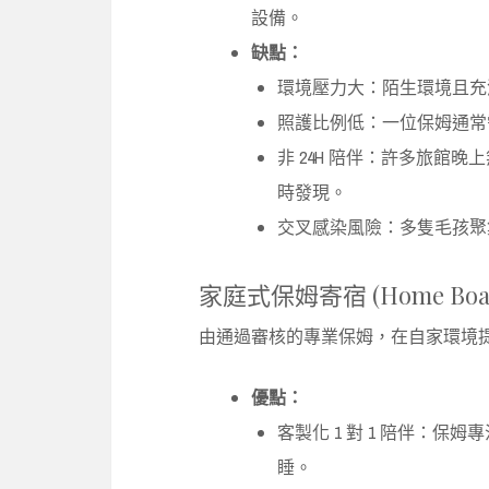
設備。
缺點：
環境壓力大：陌生環境且充
照護比例低：一位保姆通常需
非 24H 陪伴：許多旅館
時發現。
交叉感染風險：多隻毛孩聚
家庭式保姆寄宿 (Home Boardin
由通過審核的專業保姆，在自家環境
優點：
客製化 1 對 1 陪伴：
睡。