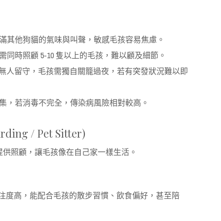
滿其他狗貓的氣味與叫聲，敏感毛孩容易焦慮。
同時照顧 5-10 隻以上的毛孩，難以顧及細節。
晚上無人留守，毛孩需獨自關籠過夜，若有突發狀況難以即
集，若消毒不完全，傳染病風險相對較高。
g / Pet Sitter)
提供照顧，讓毛孩像在自己家一樣生活。
保姆專注度高，能配合毛孩的散步習慣、飲食偏好，甚至陪