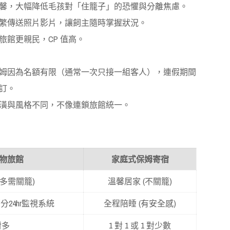
馨，大幅降低毛孩對「住籠子」的恐懼與分離焦慮。
繁傳送照片影片，讓飼主隨時掌握狀況。
旅館更親民，CP 值高。
姆因為名額有限（通常一次只接一組客人），連假期間
訂。
潢與風格不同，不像連鎖旅館統一。
物旅館
家庭式保姆寄宿
(多需關籠)
溫馨居家 (不關籠)
24hr監視系統
全程陪睡 (有安全感)
對多
1 對 1 或 1 對少數