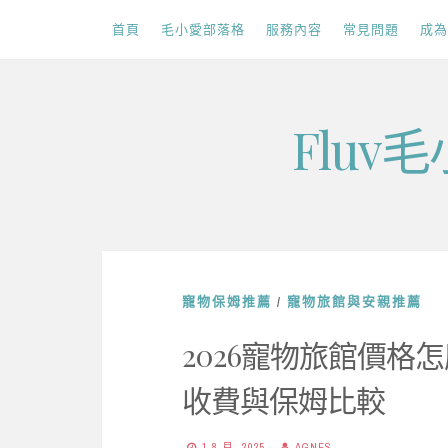
首頁
毛小愛部落格
服務內容
常見問題
成為
Skip
Flu
to
content
寵物保姆推薦
/
寵物旅館與安親推薦
2026寵物旅館價
收費與保姆比較
1 8 月, 2025
AGNES