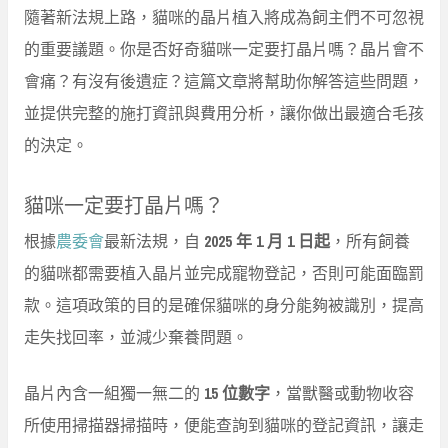
隨著新法規上路，貓咪的晶片植入將成為飼主們不可忽視
的重要議題。你是否好奇貓咪一定要打晶片嗎？晶片會不
會痛？有沒有後遺症？這篇文章將幫助你解答這些問題，
並提供完整的施打資訊與費用分析，讓你做出最適合毛孩
的決定。
貓咪一定要打晶片嗎？
根據
農委會
最新法規，自
2025 年 1 月 1 日起
，所有飼養
的貓咪都需要植入晶片並完成寵物登記，否則可能面臨罰
款。這項政策的目的是確保貓咪的身分能夠被識別，提高
走失找回率，並減少棄養問題。
晶片內含一組獨一無二的
15 位數字
，當獸醫或動物收容
所使用掃描器掃描時，便能查詢到貓咪的登記資訊，讓走