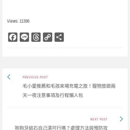
Views: 11396
Fa
Li
Th
Co
Sh
ce
ne
re
py
ar
bo
ad
Li
e
ok
s
nk
Previous
Post
PREVIOUS POST
post:
毛小愛推薦和毛孩來場充電之旅！寵物旅遊兩
navigation
天一夜注意事項及行程懶人包
Next
NEXT POST
Post:
狗狗牙結石自己清可行嗎？處理方法與預防攻