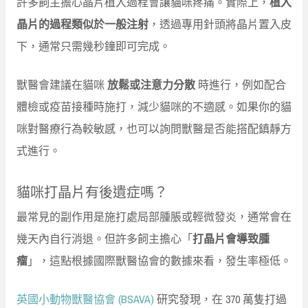
許多飼主擔心晶片植入過程會讓貓咪疼痛。實際上，
植入
晶片的過程類似於一般注射
，透過專用針頭將晶片置入皮
下，通常只需幾秒鐘即可完成。
獸醫會建議在貓咪
放鬆或注意力分散
時進行，例如配合
體檢或疫苗接種時施打，減少貓咪的不適感。如果你的貓
咪對醫療行為較敏感，也可以詢問獸醫是否能搭配鎮靜方
式進行。
貓咪打晶片有後遺症嗎？
最常見的副作用是施打處局部腫脹或輕微發炎，通常會在
幾天內自行消退。但許多飼主擔心「
打晶片會導致腫
瘤
」，這點根據國際獸醫協會的數據來看，發生率極低。
英國小動物獸醫協會 (BSAVA)
研究發現，在 370 萬隻打過