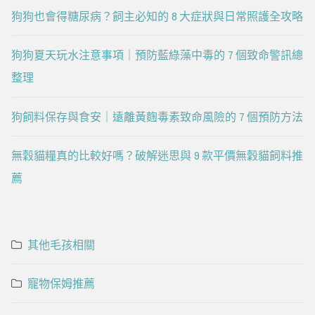
狗狗也會得糖尿病？飼主必知的 8 大症狀與日常照護全攻略
狗狗夏天玩水注意事項｜預防藍綠藻中毒的 7 個致命警訊總
整理
狗飼料保存與食安｜遠離黃麴毒素致命風險的 7 個預防方法
無穀貓糧真的比較好嗎？破解迷思與 9 款平價無穀貓飼料推
薦
其他毛孩相關
寵物保姆推薦