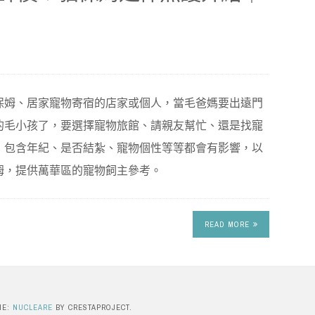
保姆、居家寵物寄宿的店家或個人，當毛爸媽要出遠門
的毛小孩了，要選擇寵物旅館、請親友幫忙、還是找寵
，包含年紀、是否結紮、寵物個性等等都會有影響，以
姆，提供萬華區的寵物飼主參考。
READ MORE
ME:
NUCLEARE
BY CRESTAPROJECT.