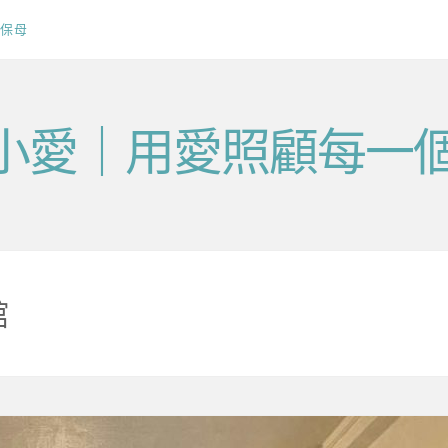
保母
v毛小愛｜用愛照顧每一
館