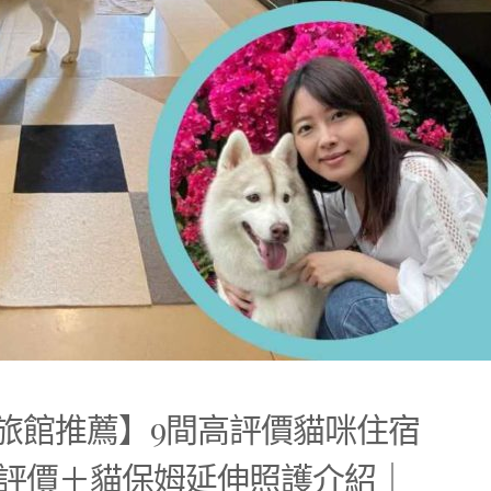
貓旅館推薦】9間高評價貓咪住宿
評價＋貓保姆延伸照護介紹｜