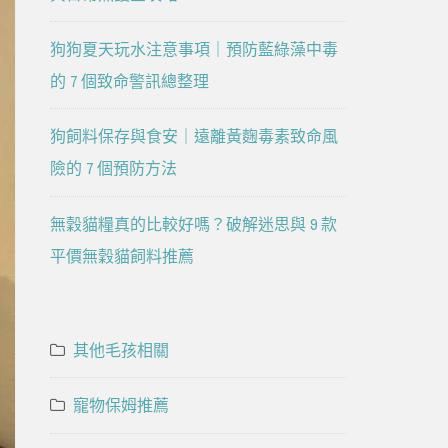
狗狗夏天玩水注意事項｜預防藍綠藻中毒
的 7 個致命警訊總整理
狗飼料保存與食安｜遠離黃麴毒素致命風
險的 7 個預防方法
無穀貓糧真的比較好嗎？破解迷思與 9 款
平價無穀貓飼料推薦
其他毛孩相關
寵物保姆推薦