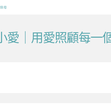
保母
v毛小愛｜用愛照顧每一