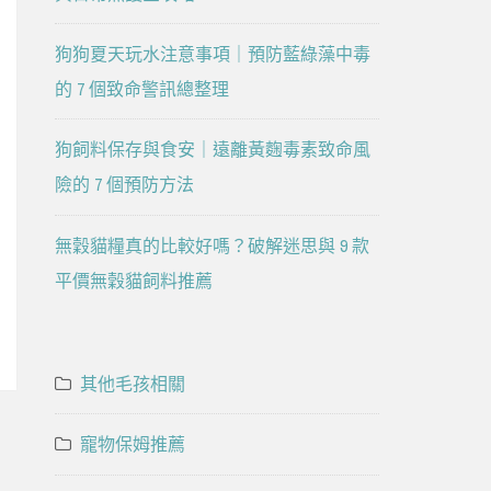
狗狗夏天玩水注意事項｜預防藍綠藻中毒
的 7 個致命警訊總整理
狗飼料保存與食安｜遠離黃麴毒素致命風
險的 7 個預防方法
無穀貓糧真的比較好嗎？破解迷思與 9 款
平價無穀貓飼料推薦
其他毛孩相關
寵物保姆推薦