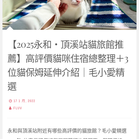
【2025永和・頂溪站貓旅館推
薦】高評價貓咪住宿總整理＋3
位貓保姆延伸介紹｜毛小愛精
選
17 1 月, 2022
FLUV
永和與頂溪站附近有哪些高評價的貓旅館？毛小愛精選