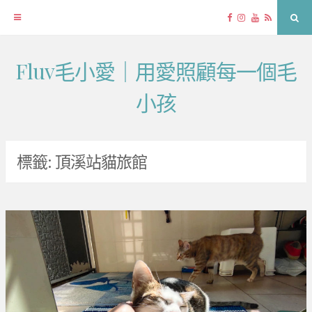
Facebook
Instagram
YouTube
RSS
Sea
Fluv毛小愛｜用愛照顧每一個毛
Skip
to
小孩
content
標籤:
頂溪站貓旅館