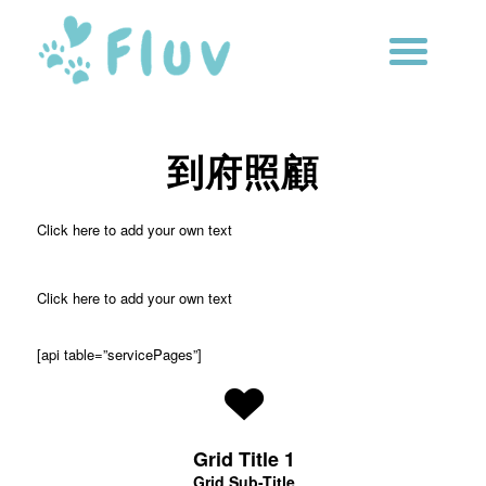
到府照顧
Click here to add your own text
Click here to add your own text
[api table=”servicePages”]
Grid Title 1
Grid Sub-Title