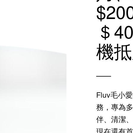
$2
＄4
機抵
Fluv毛
務，專為
伴、清潔
現在還有首