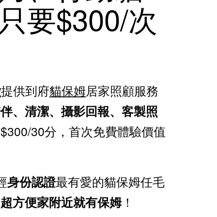
只要$300/次
提供到府
貓保姆
居家照顧服務
愛
陪伴、清潔、攝影回報、客製照
$300/30分，首次免費體驗價值
！
經
最有愛的貓保姆任毛
身份認證
，
！
超方便家附近就有保姆