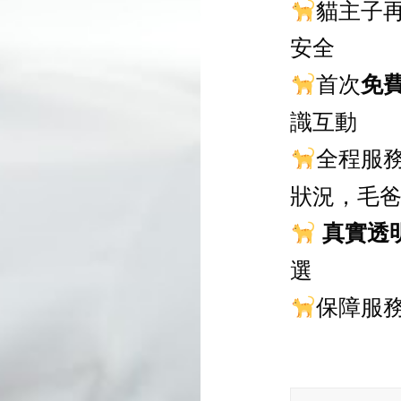
貓主子
安全
首次
免
識互動
全程服
狀況，毛
真實透
選
保障服