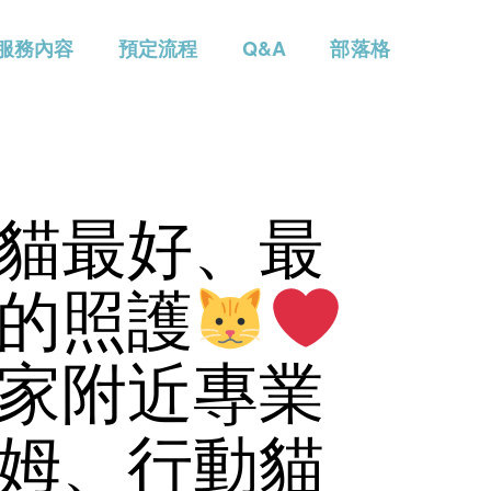
服務內容
預定流程
Q&A
部落格
貓最好、最
的照護
家附近專業
姆、行動貓