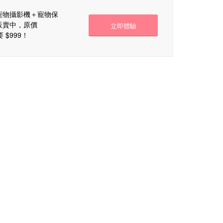
寵物攝影機＋寵物保
販賣中，原價
立即體驗
要 $999！