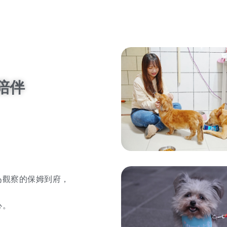
陪伴
為觀察的保姆到府，
心。
門。