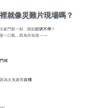
裡就像災難片現場嗎？
出家門那一刻，開始
狂吠不停
？
吸一口氣，因為你知道——
門框
因為太焦慮而
自殘