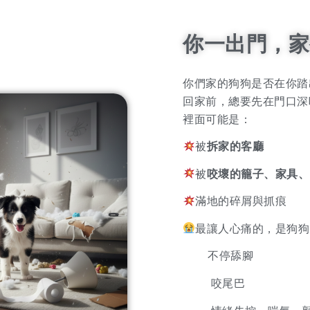
你一出門，家
你們家的狗狗是否在你踏
回家前，總要先在門口深
裡面可能是：
被
拆家的客廳
被
咬壞的籠子、家具、
滿地的碎屑與抓痕
最讓人心痛的，是狗狗
不停舔腳
咬尾巴