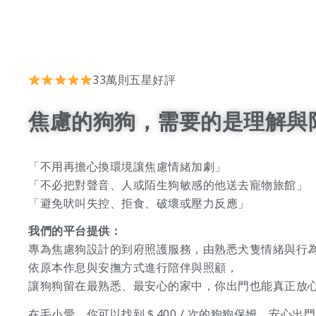
33萬則五星好評
焦慮的狗狗，需要的是理解與
「不用再擔心換環境讓焦慮情緒加劇」
「不必把對聲音、人或陌生狗敏感的他送去寵物旅館」
「避免吠叫失控、拒食、破壞或壓力反應」
我們的平台提供：
專為焦慮狗設計的到府照護服務，由熟悉犬隻情緒與行
依原本作息與安撫方式進行陪伴與照顧，
讓狗狗留在最熟悉、最安心的家中，你出門也能真正放
在毛小愛，你可以找到＄400 / 次的狗狗保姆，安心出