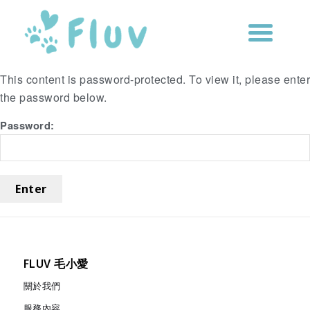
This content is password-protected. To view it, please enter
the password below.
Password:
FLUV 毛小愛
關於我們
服務內容