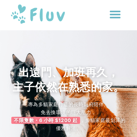
出遠門、加班再久，
主子依然在熟悉的家。
專為多貓家庭打造的長時到府陪伴。
免去換環境的巨大壓力，
不限隻數・6 小時 $1200 起
，多貓家庭最划算的
優雅解法。