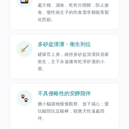
處方糧、濕食、乾乾分開餵，防止搶
食。慢性病主子的吃食需求都能客製
化照顧。
多砂盆清潔・衛生到位
鏟屎官上身，維持多砂盆清潔與居家
衛生，主子永遠擁有乾淨舒適的小
窩。
不具侵略性的安靜陪伴
膽小貓讓牠慢慢觀察、放下戒心；愛
玩貓陪玩逗貓棒，順應天性遠處陪
伴。