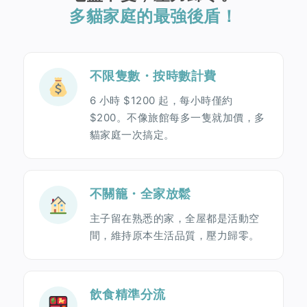
多貓家庭的最強後盾！
不限隻數・按時數計費
6 小時 $1200 起，每小時僅約
$200。不像旅館每多一隻就加價，多
貓家庭一次搞定。
不關籠・全家放鬆
主子留在熟悉的家，全屋都是活動空
間，維持原本生活品質，壓力歸零。
飲食精準分流