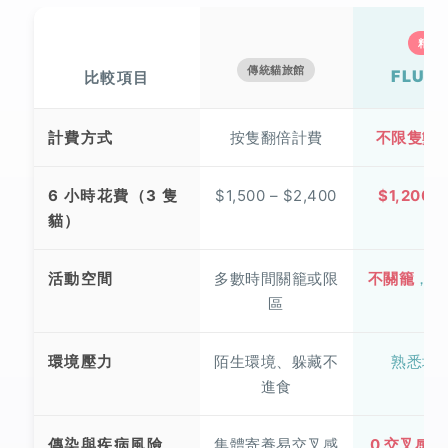
精打
傳統貓旅館
FLUV
比較項目
傳
計費方式
按隻翻倍計費
不限隻數
統
貓
旅
6 小時花費（3 隻
$1,500 – $2,400
$1,200 
館
與
貓）
$2
Fluv
到
活動空間
多數時間關籠或限
不關籠
，全
府
陪
區
伴
方
案
環境壓力
陌生環境、躲藏不
熟悉地盤
的
進食
逐
項
比
傳染與疾病風險
集體寄養易交叉感
0 交叉感染