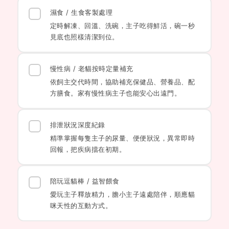
濕食 / 生食客製處理
定時解凍、回溫、洗碗，主子吃得鮮活，碗一秒
見底也照樣清潔到位。
慢性病 / 老貓按時定量補充
依飼主交代時間，協助補充保健品、營養品、配
方膳食。家有慢性病主子也能安心出遠門。
排泄狀況深度紀錄
精準掌握每隻主子的尿量、便便狀況，異常即時
回報，把疾病擋在初期。
陪玩逗貓棒 / 益智餵食
愛玩主子釋放精力，膽小主子遠處陪伴，順應貓
咪天性的互動方式。