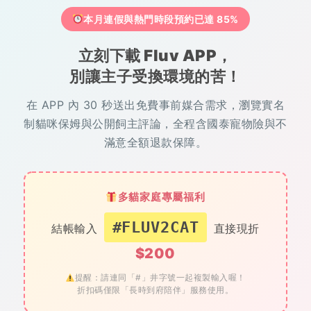
本月連假與熱門時段預約已達 85%
立刻下載 Fluv APP，
別讓主子受換環境的苦！
在 APP 內 30 秒送出免費事前媒合需求，瀏覽實名
制貓咪保姆與公開飼主評論，全程含國泰寵物險與不
滿意全額退款保障。
多貓家庭專屬福利
#FLUV2CAT
結帳輸入
直接現折
$200
提醒：請連同「#」井字號一起複製輸入喔！
折扣碼僅限「長時到府陪伴」服務使用。