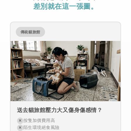
差別就在這一張圖。
傳統貓旅館
送去貓旅館壓力大又傷身傷感情？
按隻加價費用高
✕
陌生環境絕食風險
✕