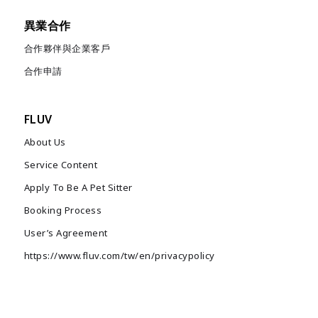
異業合作
合作夥伴與企業客戶
合作申請
FLUV
About Us
Service Content
Apply To Be A Pet Sitter
Booking Process
User’s Agreement
https://www.fluv.com/tw/en/privacypolicy