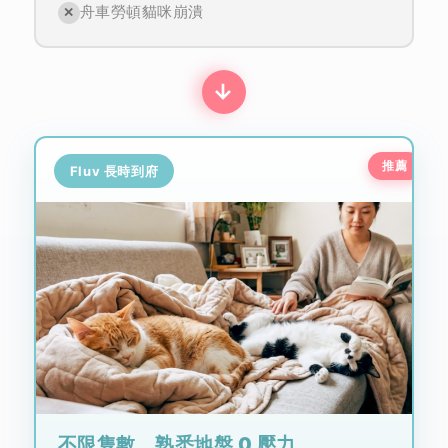
舟車勞頓貓咪崩潰
✕
→
Fluv 長時到府
不限隻數，熟悉地盤 0 壓力