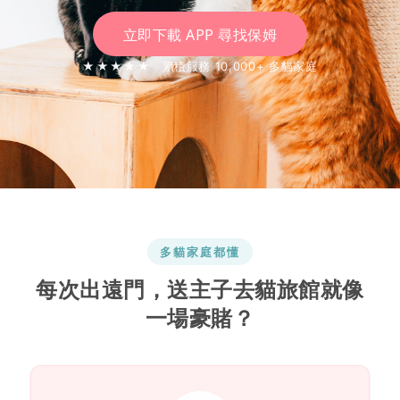
立即下載 APP 尋找保姆
★★★★★
累積服務 10,000+ 多貓家庭
多貓家庭都懂
每次出遠門，送主子去貓旅館就像
一場豪賭？