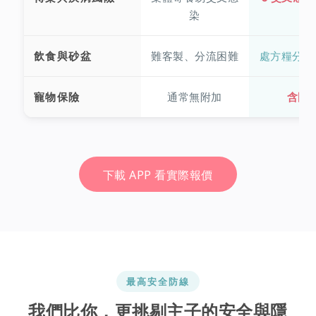
較
染
飲食與砂盆
難客製、分流困難
處方糧分流
寵物保險
通常無附加
含國
下載 APP 看實際報價
最高安全防線
我們比你，更挑剔主子的安全與隱