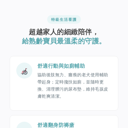
特級生活看護
超越家人的細緻陪伴，
給熟齡寶貝最溫柔的守護。
舒適行動與如廁輔助
協助後肢無力、癱瘓的老犬使用輔助
帶起身；定時攙扶如廁，並隨時更
換、清理髒污的尿布墊，維持毛孩皮
膚乾爽清潔。
舒適翻身防褥瘡