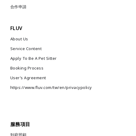
合作申請
FLUV
About Us
Service Content
Apply To Be A Pet Sitter
Booking Process
User’s Agreement
https://www.fluv.com/tw/en/privacypolicy
服務項目
到府照顧