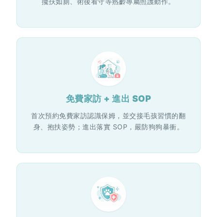
攙扶如廁、術後看守等熟齡專屬照護動作。
免費家訪 + 進出 SOP
首次預約免費家訪認識保姆，並交接毛孩習慣的翻
身、抱扶姿勢；進出落實 SOP，嚴防狗狗暴衝。