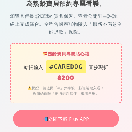
為熟齡寶貝預約專屬看護。
瀏覽具備長照知識的實名保姆、查看公開飼主評論、
線上完成媒合。全程含國泰寵物險與「服務不滿意全
額退款」保障。
熟齡寶貝專屬貼心禮
#CAREDOG
結帳輸入
直接現折
$200
提醒：請連同「#」井字號一起複製輸入喔！
折扣碼僅限「長時到府陪伴」服務使用。
立即下載 Fluv APP