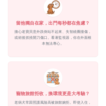
留他獨自在家，出門每秒都在焦慮？
擔心老寶貝意外跌倒站不起來、失智繞圈撞傷，
或術後抓撓開刀傷口。看著監視器，你在外面根
本無法專心。
寵物旅館拒收，換環境更是大考驗？
老病犬常因照護風險高被旅館婉拒。即使入住，