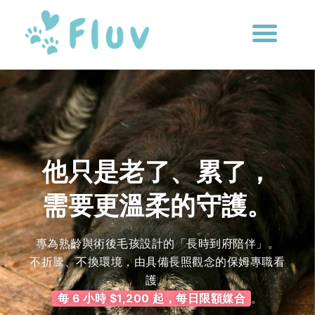
他只是老了、累了，
需要更溫柔的守護。
專為熟齡與術後毛孩設計的「長時到府陪伴」。
不折騰、不換環境，由具備長照觀念的保姆專職看
護。
每 6 小時 $1,200 起，每日限額媒合
。