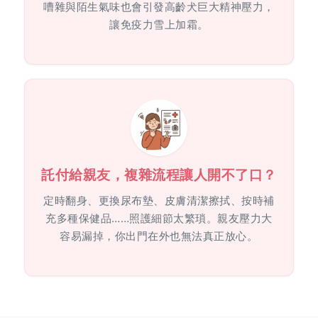
嘈雜與陌生氣味也會引發高齡犬巨大精神壓力，
讓免疫力雪上加霜。
託付給親友，複雜流程讓人開不了口？
定時翻身、更換尿布墊、皮膚清潔擦拭、按時補
充多種保健品……照護細節太繁瑣。親友壓力大
容易漏掉，你出門在外也無法真正放心。