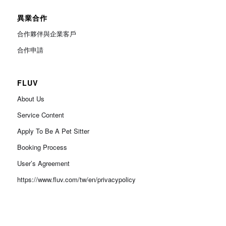
異業合作
合作夥伴與企業客戶
合作申請
FLUV
About Us
Service Content
Apply To Be A Pet Sitter
Booking Process
User’s Agreement
https://www.fluv.com/tw/en/privacypolicy