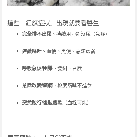
這些「紅旗症狀」出現就要看醫生
完全排不出尿
、持續用力卻沒尿（急症）
連續嘔吐
、血便、黑便、急速虛弱
呼吸急促/困難
、發紺、昏厥
意識改變/癲癇
、極度嗜睡不進食
突然跛行/後肢癱軟
（血栓可能）