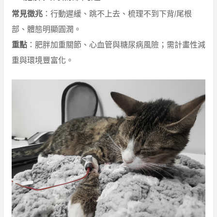
常見徵兆
：行動遲緩、跳不上去、梳理不到下背/尾根
部、體態明顯圓潤。
重點
：肥胖加重關節、心血管與糖尿病風險；需計畫性減
重與環境豐富化。