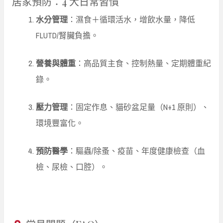
居家預防：4 大日常習慣
水分管理
：濕食＋循環活水，增飲水量，降低
FLUTD/腎臟負擔。
營養與體重
：高品質主食、控制熱量、定期體重紀
錄。
壓力管理
：固定作息、貓砂盆足量（N+1 原則）、
環境豐富化。
預防醫學
：驅蟲/除蚤、疫苗、年度健康檢查（血
檢、尿檢、口腔）。