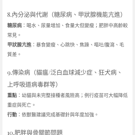
8.內分泌與代謝（糖尿病、甲狀腺機能亢進）
糖尿病
：喝水、尿量增加、食量大但變瘦；肥胖中高齡較
常見。
甲狀腺亢進
：暴食變瘦、心跳快、焦躁、嘔吐/腹瀉、毛
質差。
9.傳染病（貓瘟/泛白血球減少症、狂犬病、
上呼吸道病毒群等）
重點
：幼貓與未完整接種者風險高；例行疫苗可大幅降低
重症與死亡。
行動
：依獸醫建議完成基礎針與年度加強。
10.肥胖與骨關節問題