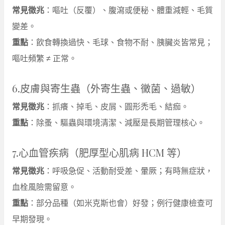
常見徵兆
：嘔吐（反覆）、腹瀉或便秘、體重減輕、毛質
變差。
重點
：飲食轉換過快、毛球、食物不耐、胰臟炎皆常見；
嘔吐頻繁 ≠ 正常。
6.皮膚與寄生蟲（外寄生蟲、黴菌、過敏）
常見徵兆
：抓癢、掉毛、皮屑、圓形禿毛、結痂。
重點
：除蚤、驅蟲與環境清潔、減壓是長期管理核心。
7.心血管疾病（肥厚型心肌病 HCM 等）
常見徵兆
：呼吸急促、活動耐受差、暈厥；有時無症狀，
血栓風險需留意。
重點
：部分品種（如米克斯也會）好發；例行健康檢查可
早期發現。