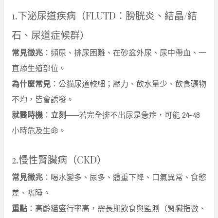
1.下泌尿道疾病（FLUTD：膀胱炎、結晶/結
石、尿道症候群）
常見徵兆
：頻尿、排尿困難、在砂盆外尿、尿中帶血、一
直舔生殖部位。
為什麼常見
：公貓尿道較細；壓力、飲水量少、飲食礦物
不均，皆會誘發。
就醫時機
：
立刻
——若完全排不出尿是急症，可能 24–48
小時危及生命。
2.慢性腎臟病（CKD）
常見徵兆
：喝水變多、尿多、體重下降、口氣異常、食慾
差、嗜睡。
重點
：高齡貓盛行率高，需長期飲食與監測（腎臟指數、