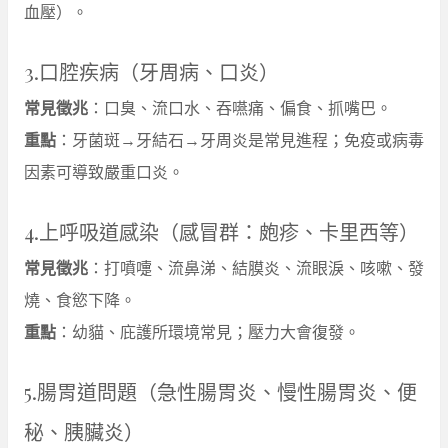
血壓）。
3.口腔疾病（牙周病、口炎）
常見徵兆
：口臭、流口水、吞嚥痛、偏食、抓嘴巴。
重點
：牙菌斑→牙結石→牙周炎是常見進程；免疫或病毒
因素可導致嚴重口炎。
4.上呼吸道感染（感冒群：皰疹、卡里西等）
常見徵兆
：打噴嚏、流鼻涕、結膜炎、流眼淚、咳嗽、發
燒、食慾下降。
重點
：幼貓、庇護所環境常見；壓力大會復發。
5.腸胃道問題（急性腸胃炎、慢性腸胃炎、便
秘、胰臟炎）