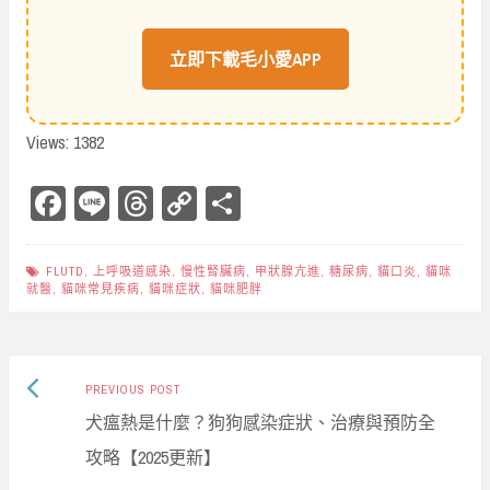
立即下載毛小愛APP
Views: 1382
Fa
Li
Th
Co
Sh
ce
ne
re
py
ar
bo
ad
Li
e
FLUTD
,
上呼吸道感染
,
慢性腎臟病
,
甲狀腺亢進
,
糖尿病
,
貓口炎
,
貓咪
就醫
,
貓咪常見疾病
,
貓咪症狀
,
貓咪肥胖
ok
s
nk
Previous
Post
PREVIOUS POST
post:
犬瘟熱是什麼？狗狗感染症狀、治療與預防全
navigation
攻略【2025更新】