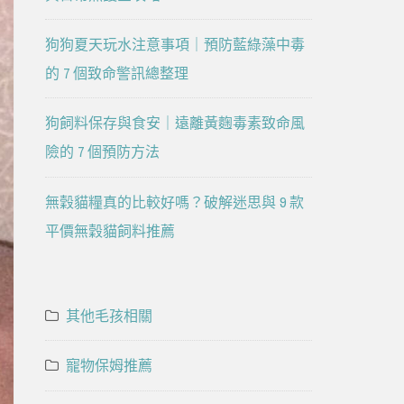
狗狗夏天玩水注意事項｜預防藍綠藻中毒
的 7 個致命警訊總整理
狗飼料保存與食安｜遠離黃麴毒素致命風
險的 7 個預防方法
無穀貓糧真的比較好嗎？破解迷思與 9 款
平價無穀貓飼料推薦
其他毛孩相關
寵物保姆推薦