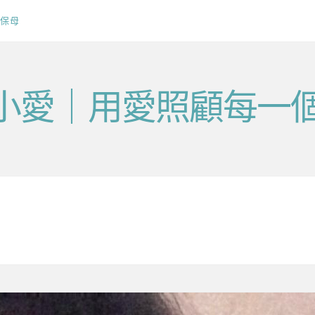
保母
v毛小愛｜用愛照顧每一