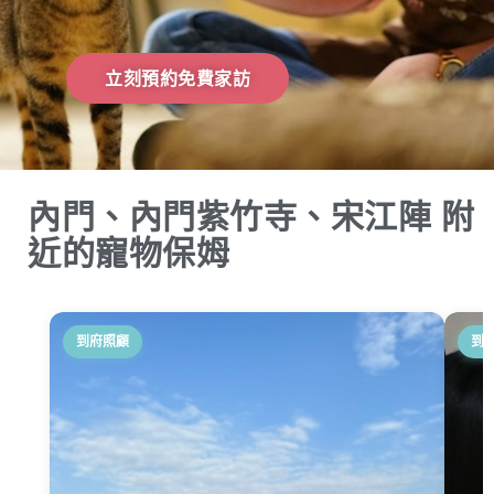
立刻預約免費家訪
內門、內門紫竹寺、宋江陣 附
近的寵物保姆
到府照顧
到