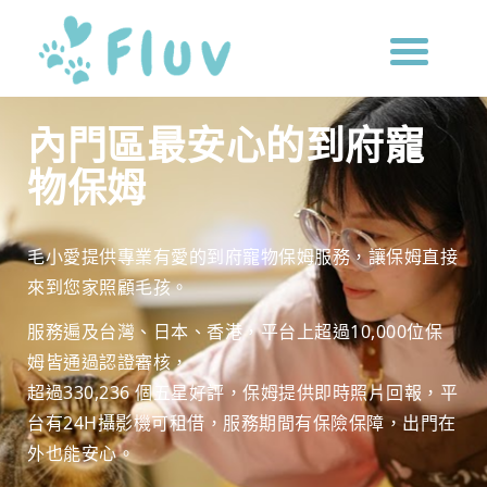
內門區最安心的到府寵
物保姆
毛小愛提供專業有愛的到府寵物保姆服務，讓保姆直接
來到您家照顧毛孩。
服務遍及台灣、日本、香港，平台上超過10,000位保
姆皆通過認證審核，
超過330,236 個五星好評，保姆提供即時照片回報，
平
台有24H攝影機可租借，服務期間有保險保障，
出門在
外也能安心。