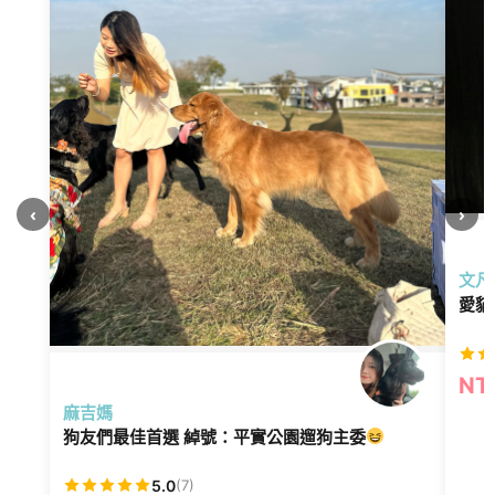
‹
›
文凡
愛貓
NT
麻吉媽
狗友們最佳首選 綽號：平實公園遛狗主委
5.0
(7)