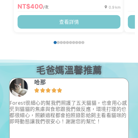
NT$400
/次
0.9 km
查看詳情
毛爸媽溫馨推薦
哈那





給予
Forest很細心的幫我們照護了五天貓貓，也會用心感
這
也
受到貓貓的焦慮與食慾跟我們做反應，環境打理的也
反
助
都很細心，照顧過程都會拍照錄影給飼主看看貓咪的
不
家
即時動態讓我們很安心！謝謝您的幫忙！
寶
放
有
家
不