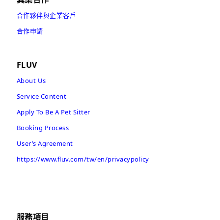
合作夥伴與企業客戶
合作申請
FLUV
About Us
Service Content
Apply To Be A Pet Sitter
Booking Process
User’s Agreement
https://www.fluv.com/tw/en/privacypolicy
服務項目