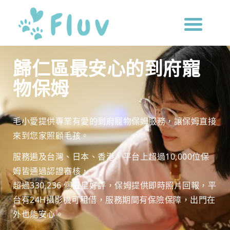
歸仁區最安心的到府寵
物保姆
毛小愛提供專業有愛的到府寵物保姆服務，讓保姆直接
來到您家照顧毛孩。
服務遍及台灣、日本、香港，平台上超過10,000位保
姆皆通過認證審核，
超過330,236 個五星好評，保姆提供即時照片回報，
平
台有24H攝影機可租借，服務期間有保險保障，
出門在
外也能安心。