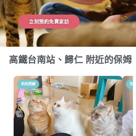
立刻預約免費家訪
高鐵台南站、歸仁 附近的保姆
到府照顧
到