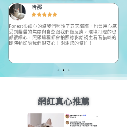
哈那





給予
Forest很細心的幫我們照護了五天貓貓，也會用心感
這
也
受到貓貓的焦慮與食慾跟我們做反應，環境打理的也
反
助
都很細心，照顧過程都會拍照錄影給飼主看看貓咪的
不
家
即時動態讓我們很安心！謝謝您的幫忙！
寶
放
有
家
不
拿
網紅真心推薦