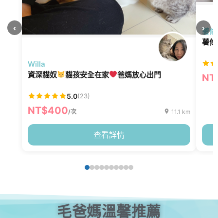
‹
›
薯條
薯條
Willa
資深貓奴
貓孩安全在家
爸媽放心出門
NT
5.0
(23)
NT$400
/次
11.1 km
查看詳情
毛爸媽溫馨推薦