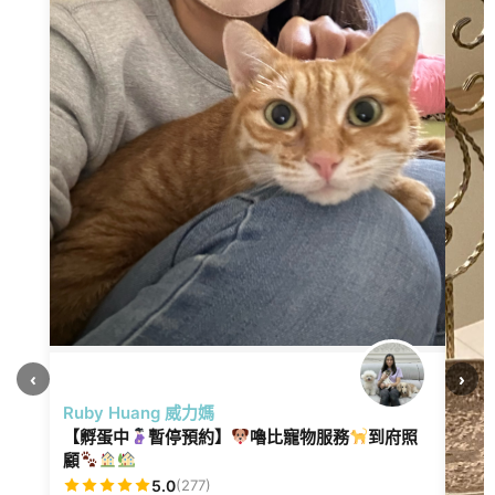
‹
›
Ruby Huang 威力媽
【孵蛋中
暫停預約】
嚕比寵物服務
到府照
顧
5.0
(277)