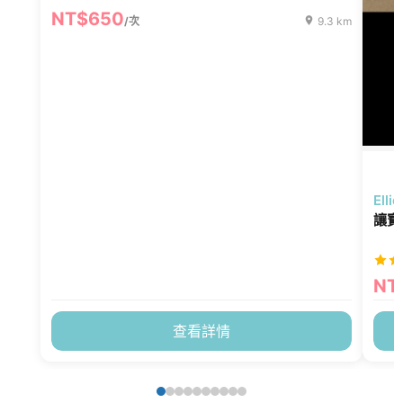
NT$650
/次
9.3 km
El
讓寶
NT
查看詳情