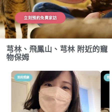
立刻預約免費家訪
芎林、飛鳳山、芎林 附近的寵
物保姆
到府照顧
到