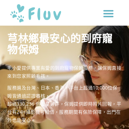
芎林鄉最安心的到府寵
物保姆
毛小愛提供專業有愛的到府寵物保姆服務，讓保姆直接
來到您家照顧毛孩。
服務遍及台灣、日本、香港，平台上超過10,000位保
姆皆通過認證審核，
超過330,236 個五星好評，保姆提供即時照片回報，
平
台有24H攝影機可租借，服務期間有保險保障，
出門在
外也能安心。