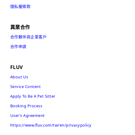
隱私權條款
異業合作
合作夥伴與企業客戶
合作申請
FLUV
About Us
Service Content
Apply To Be A Pet Sitter
Booking Process
User’s Agreement
https://www.fluv.com/tw/en/privacypolicy