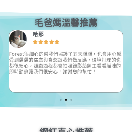
毛爸媽溫馨推薦
Evany Chen





感
這次出國時間較長，不同於以往，這次沒有送寄宿，
也
反而找保姆到家中，為了就是讓兩寶可以舒適自在且
的
不會因思念而爆瘦… 非常感謝小愛在我出國時對兩隻
寶貝的照顧！尤其是對超膽小又怕生的拿鐵，非常的
有耐心，即使多次被沒有攻擊性的拿鐵哈氣，每天仍
不斷地溫柔讓拿鐵放鬆安心，到可以嚕他，甚至會讓
拿鐵衝到門口迎接，實屬難得
…