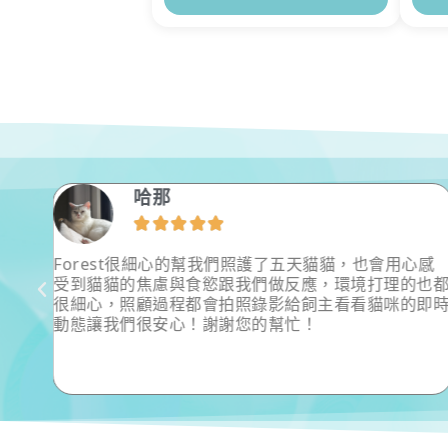
哈那





給予
Forest很細心的幫我們照護了五天貓貓，也會用心感
也告
受到貓貓的焦慮與食慾跟我們做反應，環境打理的也
我
很細心，照顧過程都會拍照錄影給飼主看看貓咪的即
的飲
動態讓我們很安心！謝謝您的幫忙！
，之
優質