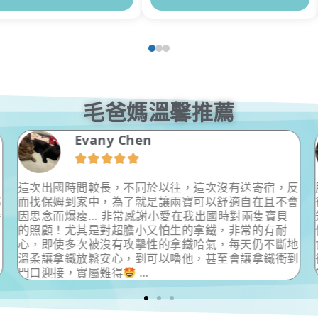
毛爸媽溫馨推薦
Evany Chen





這次出國時間較長，不同於以往，這次沒有送寄宿，反
都
而找保姆到家中，為了就是讓兩寶可以舒適自在且不會
時
因思念而爆瘦… 非常感謝小愛在我出國時對兩隻寶貝
的照顧！尤其是對超膽小又怕生的拿鐵，非常的有耐
心，即使多次被沒有攻擊性的拿鐵哈氣，每天仍不斷地
溫柔讓拿鐵放鬆安心，到可以嚕他，甚至會讓拿鐵衝到
門口迎接，實屬難得
…