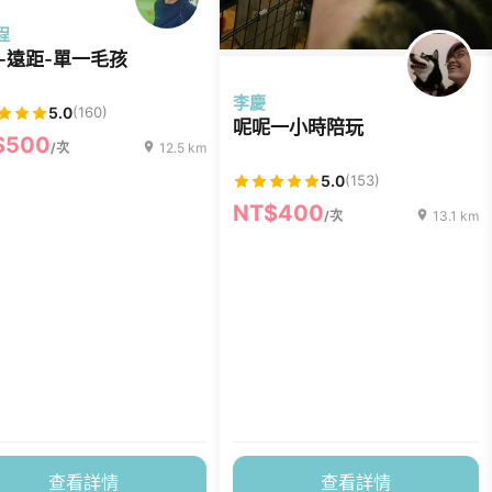
程
-遠距-單一毛孩
李慶
5.0
(160)
呢呢一小時陪玩
$500
/次
12.5 km
5.0
(153)
NT$400
/次
13.1 km
查看詳情
查看詳情