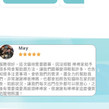
May





服務很好，這次貓咪需要餵藥，因沒經驗 棒棒家給予
Fo
很多時會幫助跟方法，讓我們餵藥變得輕鬆許多，也告
受
知很多注意事項。會依我們的需求，盡全力的幫助我
很
們，非常謝謝棒爸棒媽，也都會拍照告知貓咪在家的飲
動
食、如廁狀況，讓我們每次出門在外都可以很放心，之
後有需要還要再麻煩棒棒家，很謝謝有棒棒家這麼優質
的寵物照護！