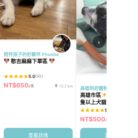
›
陪伴孩子的好夥伴 Phoebe
憨吉麻麻下單區
5.0
(95)
NT$650
/次
13.7 km
高雄到府寵物保母-Leaf
高雄市區
到府汪喵照顧
隻以上犬貓）
5.0
(154)
NT$500
/次
1
查看詳情
查看詳情