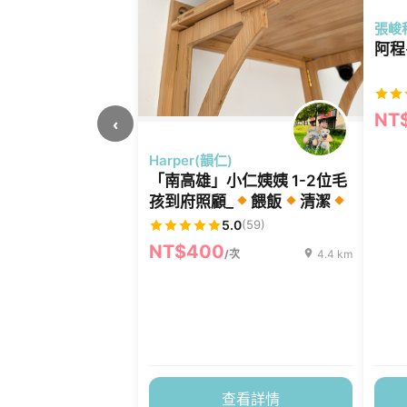
張峻
阿程
NT
‹
Harper(韻仁)
「南高雄」小仁姨姨 1-2位毛
孩到府照顧_
餵飯
清潔
陪伴
5.0
(59)
NT$400
/次
4.4 km
查看詳情