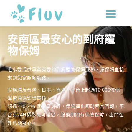
安南區最安心的到府寵
物保姆
毛小愛提供專業有愛的到府寵物保姆服務，讓保姆直接
來到您家照顧毛孩。
服務遍及台灣、日本、香港，平台上超過10,000位保
姆皆通過認證審核，
超過330,236 個五星好評，保姆提供即時照片回報，
平
台有24H攝影機可租借，服務期間有保險保障，
出門在
外也能安心。