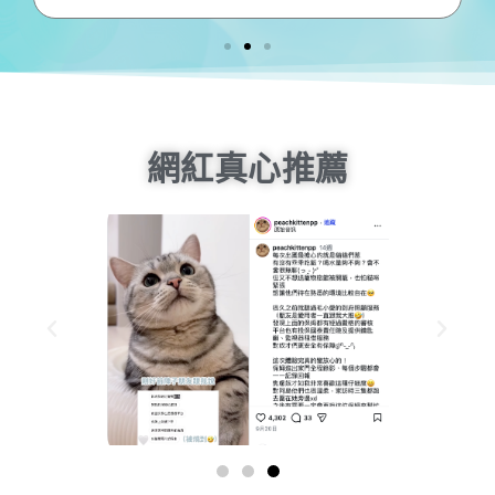
拿鐵衝到門口迎接，實屬難得
…
網紅真心推薦