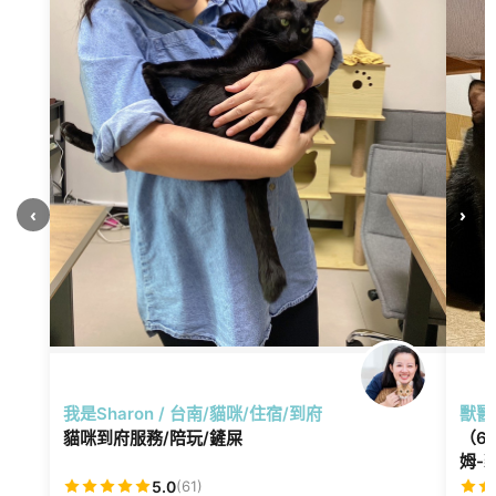
‹
›
我是Sharon / 台南/貓咪/住宿/到府
獸醫
貓咪到府服務/陪玩/鏟屎
（6
姆-貓
5.0
(61)