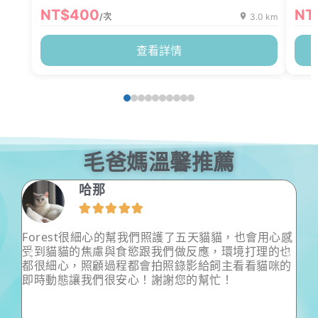
NT$400
NT
/次
3.0 km
查看詳情
毛爸媽溫馨推薦
Evany Chen





用心感
這次出國時間較長，不同於以往，這次沒有送寄宿，
的也
反而找保姆到家中，為了就是讓兩寶可以舒適自在且
咪的
不會因思念而爆瘦… 非常感謝小愛在我出國時對兩隻
寶貝的照顧！尤其是對超膽小又怕生的拿鐵，非常的
有耐心，即使多次被沒有攻擊性的拿鐵哈氣，每天仍
不斷地溫柔讓拿鐵放鬆安心，到可以嚕他，甚至會讓