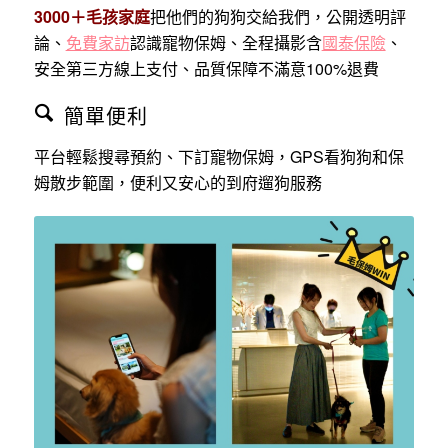
3000＋毛孩家庭
把他們的狗狗交給我們，公開透明評
論、
免費家訪
認識寵物保姆、全程攝影含
國泰保險
、
安全第三方線上支付、品質保障不滿意100%退費
簡單便利
平台輕鬆搜尋預約、下訂寵物保姆，GPS看狗狗和保
姆散步範圍，便利又安心的到府遛狗服務