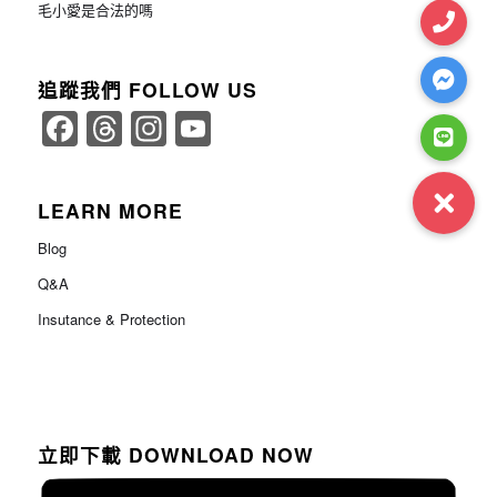
毛小愛是合法的嗎
追蹤我們 FOLLOW US
Facebook
Threads
Instagram
YouTube
Channel
LEARN MORE
Blog
Q&A
Insutance & Protection
立即下載 DOWNLOAD NOW