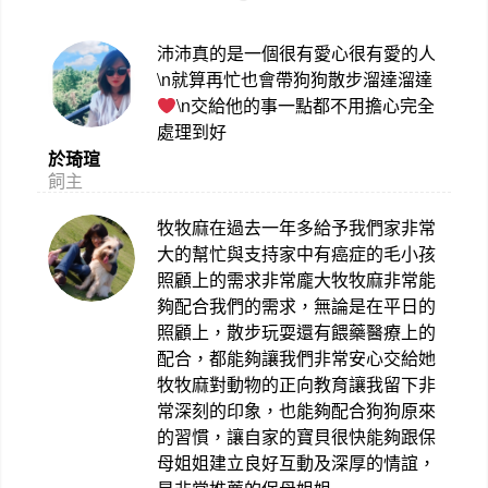
沛沛真的是一個很有愛心很有愛的人
\n就算再忙也會帶狗狗散步溜達溜達
\n交給他的事一點都不用擔心完全
處理到好
於琦瑄
飼主
牧牧麻在過去一年多給予我們家非常
大的幫忙與支持家中有癌症的毛小孩
照顧上的需求非常龐大牧牧麻非常能
夠配合我們的需求，無論是在平日的
照顧上，散步玩耍還有餵藥醫療上的
配合，都能夠讓我們非常安心交給她
牧牧麻對動物的正向教育讓我留下非
常深刻的印象，也能夠配合狗狗原來
的習慣，讓自家的寶貝很快能夠跟保
母姐姐建立良好互動及深厚的情誼，