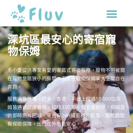
深坑區最安心的寄宿寵
物保姆
毛小愛提供專業有愛的家庭式寄宿服務，寵物不用被關
在寵物旅館狹小的房間，而是在寵物保姆家大空間自在
奔跑。
服務遍及台灣、日本、香港，平台上超過10,000位保
姆皆通過認證審核，超過330,236 個五星好評，保姆提
供即時照片回報，平台有24H攝影機可租借，服務期間
有保險保障，出門在外也能安心。