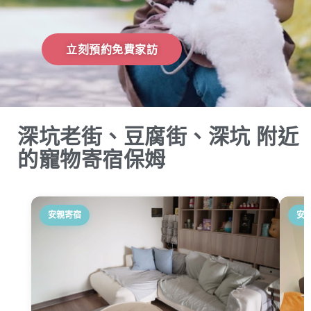
立刻預約免費家訪
深坑老街、豆腐街、深坑 附近
的寵物寄宿保姆
安親寄宿
安