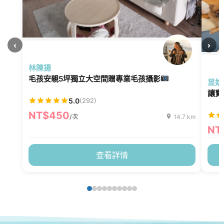
‹
›
林陳揚
毛孩安親5坪獨立大空間贈專業毛孩攝影
昱妡
讓寶
5.0
(292)
NT$450
/次
14.7 km
NT
查看詳情