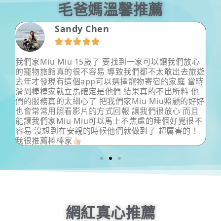
毛爸媽溫馨推薦
Morris Lee





心
超級細心溫柔以及專業的保姆姊姊，把狗狗照顧的無
旅遊
微不至，會主動定時回報狗狗狀況以及跟飼主討論。
時
狗狗有問題也很熱心中肯的飼主意見以及給予協助。
他
狗狗給保姆姊姊帶根本舒適到不想回家啦！飼主也能
好好
安全出遊。超級無敵棒的姊姊！
且
不
！
網紅真心推薦