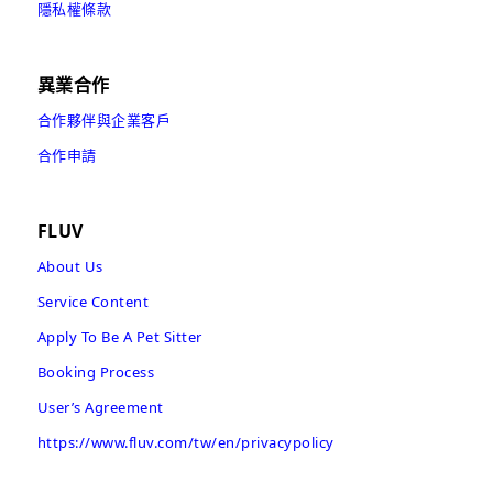
隱私權條款
異業合作
合作夥伴與企業客戶
合作申請
FLUV
About Us
Service Content
Apply To Be A Pet Sitter
Booking Process
User’s Agreement
https://www.fluv.com/tw/en/privacypolicy