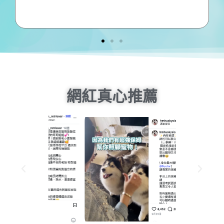
能
容
我
網紅真心推薦