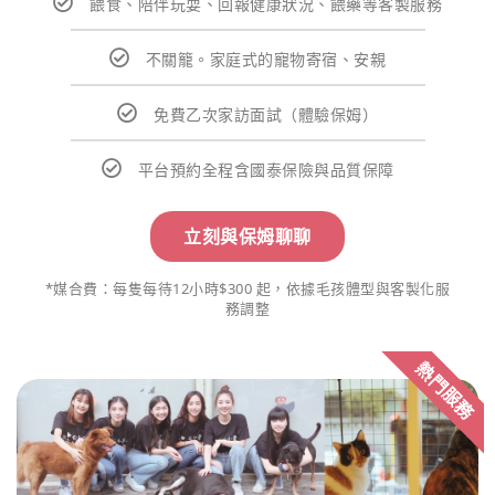
餵食、陪伴玩耍、回報健康狀況、餵藥等客製服務
不關籠。家庭式的寵物寄宿、安親
免費乙次家訪面試（體驗保姆）
平台預約全程含國泰保險與品質保障
立刻與保姆聊聊
*媒合費：每隻每待12小時$300 起，依據毛孩體型與客製化服
務調整
熱門服務