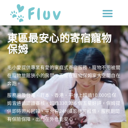
東區最安心的寄宿寵物
保姆
毛小愛提供專業有愛的家庭式寄宿服務，寵物不用被關
在寵物旅館狹小的房間，而是在寵物保姆家大空間自在
奔跑。
服務遍及台灣、日本、香港，平台上超過10,000位保
姆皆通過認證審核，超過330,236 個五星好評，保姆提
供即時照片回報，平台有24H攝影機可租借，服務期間
有保險保障，出門在外也能安心。