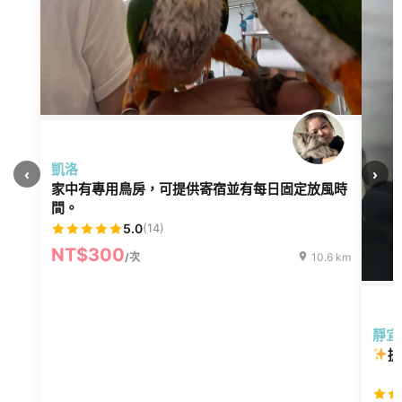
凱洛
‹
›
家中有專用鳥房，可提供寄宿並有每日固定放風時
間。
5.0
(14)
NT$300
/次
10.6 km
靜宜
提