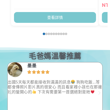
NT
查看詳情
毛爸媽溫馨推薦
墨墨





無
出國5天每天都能接收到滿滿的訊息
狗狗吃飯...等
我
。
都會傳照片影片真的很安心 而且看家裡小孩也在那邊
的
。
玩的蠻開心的
下次有需要第一首選絕對是她
去
能
滑
們
也