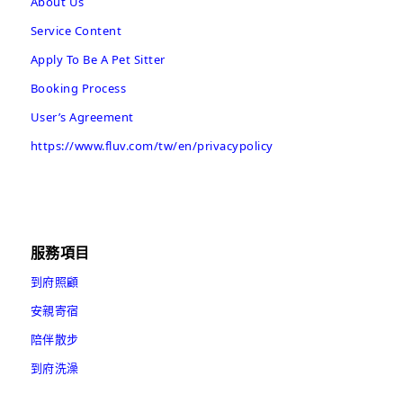
About Us
Service Content
Apply To Be A Pet Sitter
Booking Process
User’s Agreement
https://www.fluv.com/tw/en/privacypolicy
服務項目
到府照顧
安親寄宿
陪伴散步
到府洗澡