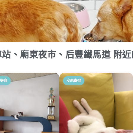
車站、廟東夜市、后豐鐵馬道 附近
寄宿
安親寄宿