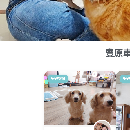
豐原
安親寄宿
安親