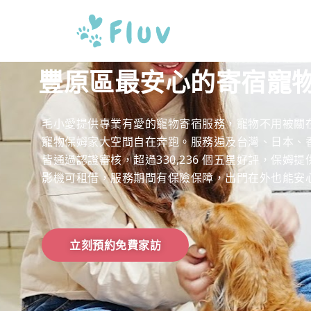
豐原區最安心的寄宿寵
毛小愛提供專業有愛的寵物寄宿服務，寵物不用被關
寵物保姆家大空間自在奔跑。服務遍及台灣、日本、香港
皆通過認證審核，超過330,236 個五星好評，保姆
影機可租借，服務期間有保險保障，出門在外也能安
立刻預約免費家訪