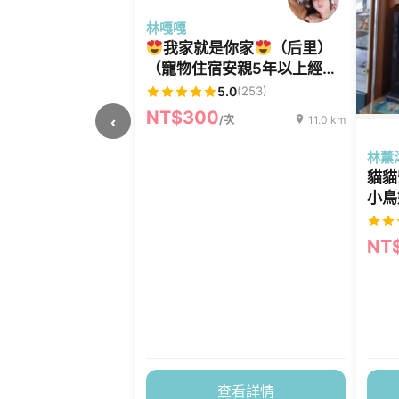
林嘎嘎
我家就是你家
（后里）
（寵物住宿安親5年以上經
驗）
5.0
(253)
NT$300
‹
/次
11.0 km
林薰
貓貓
小鳥
NT
查看詳情