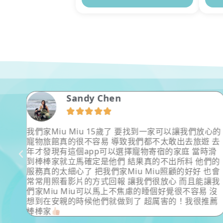
Sandy Chen





.等都
我們家Miu Miu 15歲了 要找到一家可以讓我們放心的
邊玩
寵物旅館真的很不容易 導致我們都不太敢出去旅遊 去
年才發現有這個app可以選擇寵物寄宿的家庭 當時滑
到棒棒家就立馬確定是他們 結果真的不出所料 他們的
服務真的太細心了 把我們家Miu Miu照顧的好好 也會
常常用照看影片的方式回報 讓我們很放心 而且能讓我
們家Miu Miu可以馬上不焦慮的睡個好覺很不容易 沒
想到在安親的時候他們就做到了 超厲害的！我很推薦
棒棒家