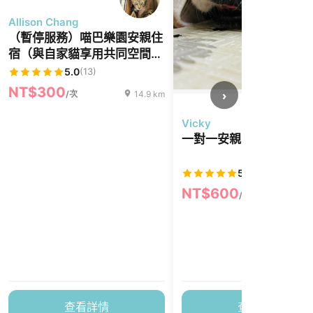
Allison Chang
（暫停服務）喵巴樂園安親住
宿（與自家貓享用共同空間）
～照顧逾30隻貓的經驗
5.0
(13)
NT$300
›
/次
14.9 km
Vicky
一對一安親日托
5.0
(52)
NT$600
/次
1
查看詳情
查看詳情