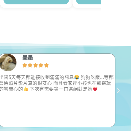
墨墨





出國5天每天都能接收到滿滿的訊息
狗狗吃飯...等都
我們
會傳照片影片真的很安心 而且看家裡小孩也在那邊玩
寵物
的蠻開心的
下次有需要第一首選絕對是她
年才
到棒
服務
常常
們家
想到
棒