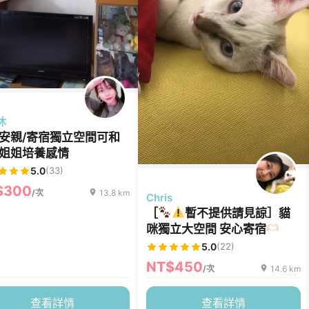
沐
安親/寄宿獨立空間可和
姐姐培養感情
5.0
(33)
$300
/次
13.8 km
Chris
［
暫不提供請見諒］貓
咪獨立大空間 安心寄宿
5.0
(22)
NT$450
/次
14.6 km
查看詳情
查看詳情