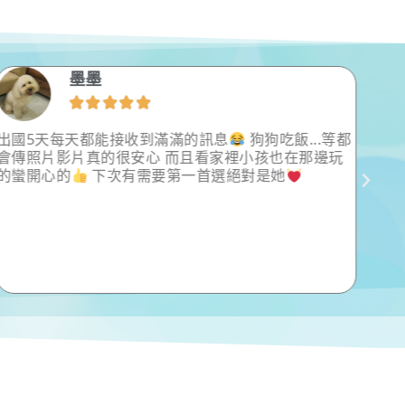
墨墨





出國5天每天都能接收到滿滿的訊息
狗狗吃飯...等都
我們
會傳照片影片真的很安心 而且看家裡小孩也在那邊玩
寵物
的蠻開心的
下次有需要第一首選絕對是她
年才
到棒
服務
常常
們家
想到
棒