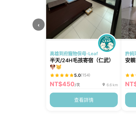
‹
高雄到府寵物保母-Leaf
許純
半天/24H毛孩寄宿（仁武）
安親
5.0
(154)
NT$450
NT
/次
6.6 km
查看詳情