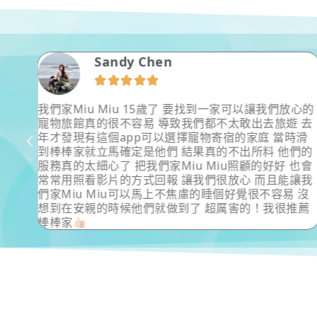
Sandy Chen





.等都
我們家Miu Miu 15歲了 要找到一家可以讓我們放心的
邊玩
寵物旅館真的很不容易 導致我們都不太敢出去旅遊 去
年才發現有這個app可以選擇寵物寄宿的家庭 當時滑
到棒棒家就立馬確定是他們 結果真的不出所料 他們的
服務真的太細心了 把我們家Miu Miu照顧的好好 也會
常常用照看影片的方式回報 讓我們很放心 而且能讓我
們家Miu Miu可以馬上不焦慮的睡個好覺很不容易 沒
想到在安親的時候他們就做到了 超厲害的！我很推薦
棒棒家