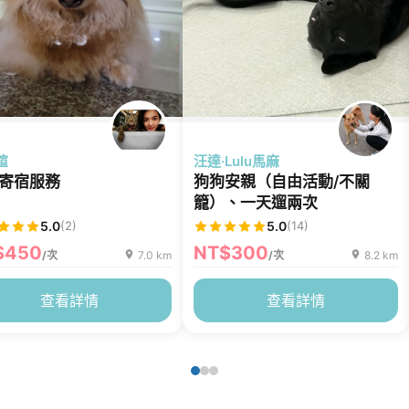
瑄
汪達·Lulu馬麻
寄宿服務
狗狗安親（自由活動/不關
籠）、一天遛兩次
5.0
(2)
5.0
(14)
$450
NT$300
/次
7.0 km
/次
8.2 km
查看詳情
查看詳情