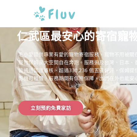
仁武區最安心的寄宿寵
毛小愛提供專業有愛的寵物寄宿服務，寵物不用被關
寵物保姆家大空間自在奔跑。服務遍及台灣、日本、香港
皆通過認證審核，超過330,236 個五星好評，保姆
影機可租借，服務期間有保險保障，出門在外也能安
立刻預約免費家訪