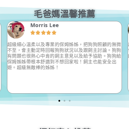
毛爸媽溫馨推薦
Morris Lee





超級細心溫柔以及專業的保姆姊姊，把狗狗照顧的無微
不至，會主動定時回報狗狗狀況以及跟飼主討論。狗狗
有問題也很熱心中肯的飼主意見以及給予協助。狗狗給
保姆姊姊帶根本舒適到不想回家啦！飼主也能安全出
遊。超級無敵棒的姊姊！