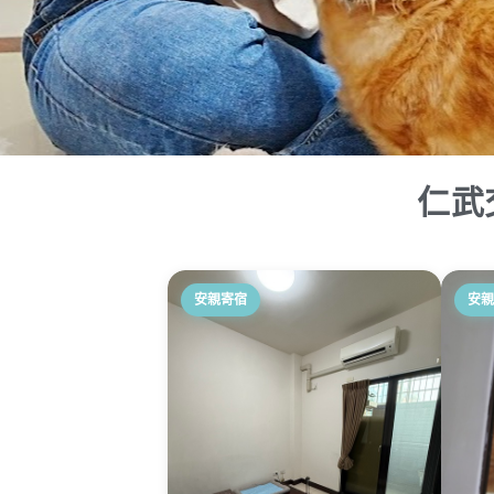
仁武
安親寄宿
安親