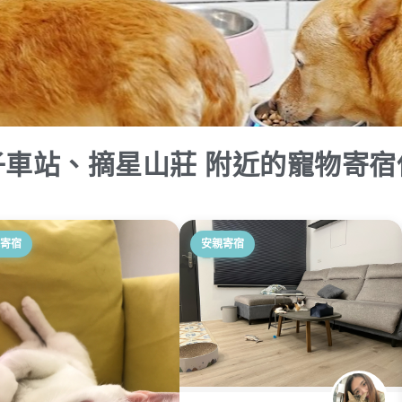
子車站、摘星山莊 附近的寵物寄宿
寄宿
安親寄宿