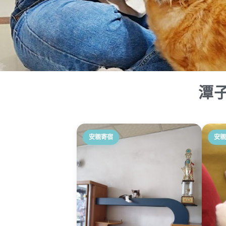
潭
安親寄宿
安親