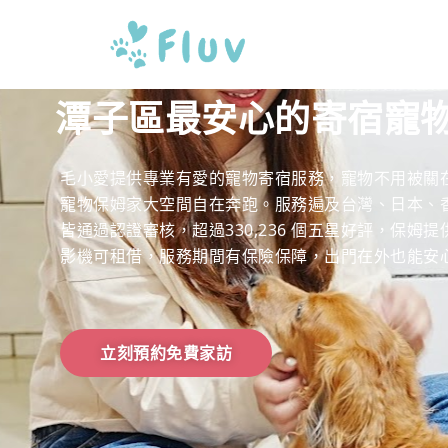
潭子區最安心的寄宿寵
毛小愛提供專業有愛的寵物寄宿服務，寵物不用被關
寵物保姆家大空間自在奔跑。服務遍及台灣、日本、香港
皆通過認證審核，超過330,236 個五星好評，保姆
影機可租借，服務期間有保險保障，出門在外也能安
立刻預約免費家訪