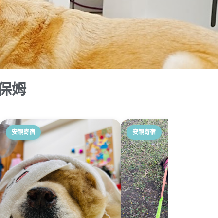
保姆
安親寄宿
安親寄宿