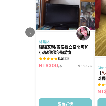
‹
林薰沐
貓貓安親/寄宿獨立空間可和
小鳥姐姐培養感情
5.0
(33)
NT$300
/次
13.8 km
Chri
［
咪獨
NT
查看詳情