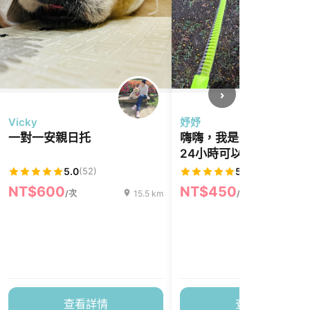
›
Vicky
妤妤
一對一安親日托
嗨嗨，我是魚魚，我家有
24小時可以陪伴狗狗住
5.0
(52)
5.0
(18)
NT$600
NT$450
/次
15.5 km
/次
1
查看詳情
查看詳情