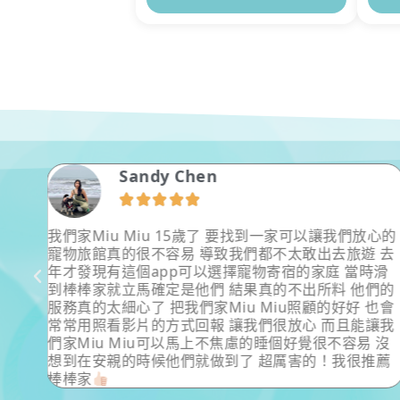
Sandy Chen





.等都
我們家Miu Miu 15歲了 要找到一家可以讓我們放心的
邊玩
寵物旅館真的很不容易 導致我們都不太敢出去旅遊 去
年才發現有這個app可以選擇寵物寄宿的家庭 當時滑
到棒棒家就立馬確定是他們 結果真的不出所料 他們的
服務真的太細心了 把我們家Miu Miu照顧的好好 也會
常常用照看影片的方式回報 讓我們很放心 而且能讓我
們家Miu Miu可以馬上不焦慮的睡個好覺很不容易 沒
想到在安親的時候他們就做到了 超厲害的！我很推薦
棒棒家