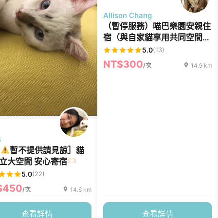
Allison Chang
（暫停服務）喵巴樂園安親住
宿（與自家貓享用共同空間）
～照顧逾30隻貓的經驗
5.0
(13)
NT$300
/次
14.9 km
s
暫不提供請見諒］貓
立大空間 安心寄宿
5.0
(22)
$450
/次
14.6 km
查看詳情
查看詳情