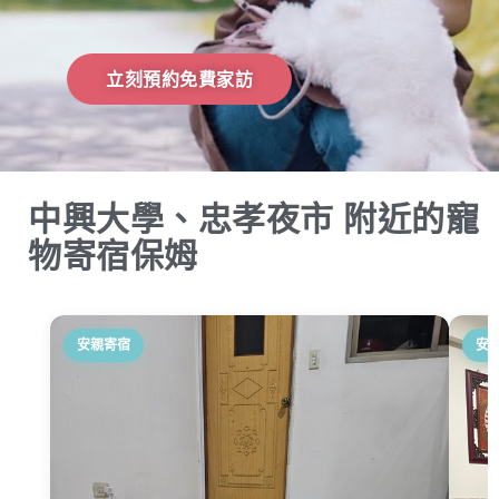
立刻預約免費家訪
中興大學、忠孝夜市 附近的寵
物寄宿保姆
安親寄宿
安