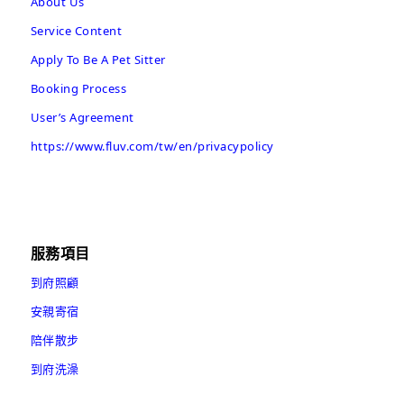
About Us
Service Content
Apply To Be A Pet Sitter
Booking Process
User’s Agreement
https://www.fluv.com/tw/en/privacypolicy
服務項目
到府照顧
安親寄宿
陪伴散步
到府洗澡