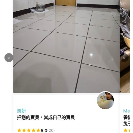
‹
›
妍妍
Mei
把您的寶貝，當成自己的寶貝
養貓
兔子
容，
5.0
(20)