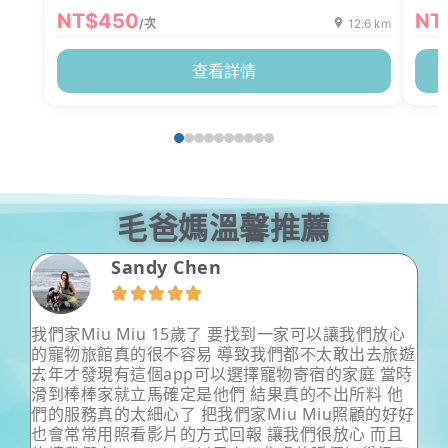
及K
NT$450
NT
/次
12.6 km
查看詳情
毛爸媽溫馨推薦
Morris Lee





放心
超級細心溫柔以及專業的保姆姊姊，把狗狗照顧的無
去旅遊
微不至，會主動定時回報狗狗狀況以及跟飼主討論。
 當時
狗狗有問題也很熱心中肯的飼主意見以及給予協助。
 他
狗狗給保姆姊姊帶根本舒適到不想回家啦！飼主也能
的好好
安全出遊。超級無敵棒的姊姊！
而且