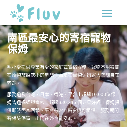
南區最安心的寄宿寵物
保姆
毛小愛提供專業有愛的家庭式寄宿服務，寵物不用被關
在寵物旅館狹小的房間，而是在寵物保姆家大空間自在
奔跑。
服務遍及台灣、日本、香港，平台上超過10,000位保
姆皆通過認證審核，超過330,236 個五星好評，保姆提
供即時照片回報，平台有24H攝影機可租借，服務期間
有保險保障，出門在外也能安心。