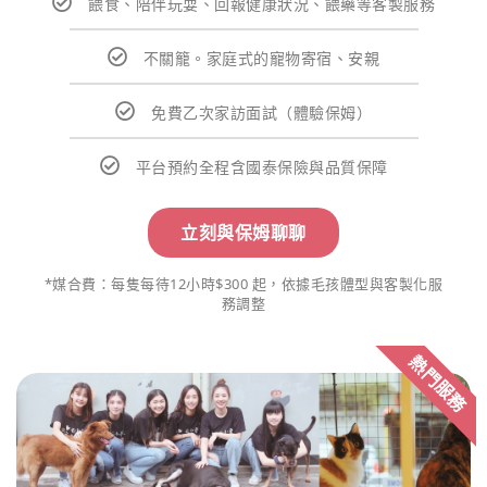
餵食、陪伴玩耍、回報健康狀況、餵藥等客製服務
不關籠。家庭式的寵物寄宿、安親
免費乙次家訪面試（體驗保姆）
平台預約全程含國泰保險與品質保障
立刻與保姆聊聊
*媒合費：每隻每待12小時$300 起，依據毛孩體型與客製化服
務調整
熱門服務