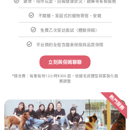
餵食、陪伴玩耍、回報健康狀況、餵藥等客製服務
不關籠。家庭式的寵物寄宿、安親
免費乙次家訪面試（體驗保姆）
平台預約全程含國泰保險與品質保障
立刻與保姆聊聊
*媒合費：每隻每待12小時$300 起，依據毛孩體型與客製化服
務調整
熱門服務