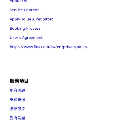
About Us
Service Content
Apply To Be A Pet Sitter
Booking Process
User’s Agreement
https://www.fluv.com/tw/en/privacypolicy
服務項目
到府照顧
安親寄宿
陪伴散步
到府洗澡