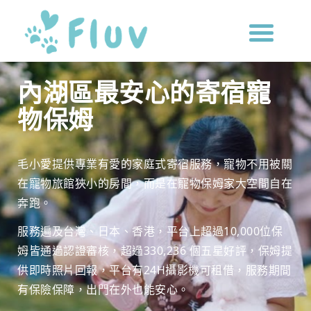
內湖區最安心的寄宿寵
物保姆
毛小愛提供專業有愛的家庭式寄宿服務，寵物不用被關
在寵物旅館狹小的房間，而是在寵物保姆家大空間自在
奔跑。
服務遍及台灣、日本、香港，平台上超過10,000位保
姆皆通過認證審核，超過330,236 個五星好評，保姆提
供即時照片回報，平台有24H攝影機可租借，服務期間
有保險保障，出門在外也能安心。