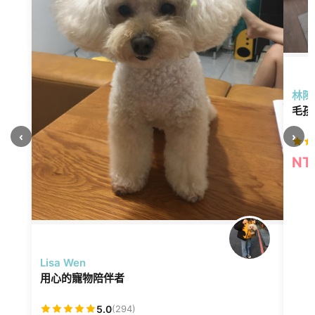
林陳
毛孩
‹
›
NT
Lisa Wen
用心的寵物陪伴者
5.0
(294)