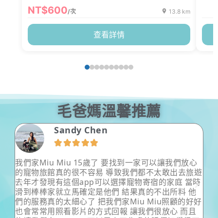
NT$600
/次
13.8 km
查看詳情
毛爸媽溫馨推薦
Morris Lee





們放心
超級細心溫柔以及專業的保姆姊姊，把狗狗照顧的無
去旅遊
微不至，會主動定時回報狗狗狀況以及跟飼主討論。
 當時
狗狗有問題也很熱心中肯的飼主意見以及給予協助。
料 他
狗狗給保姆姊姊帶根本舒適到不想回家啦！飼主也能
顧的好好
安全出遊。超級無敵棒的姊姊！
 而且