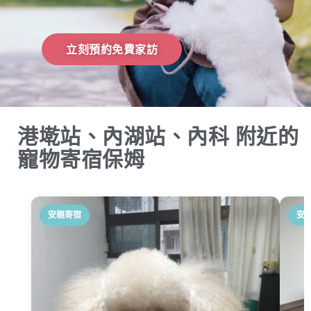
立刻預約免費家訪
港墘站、內湖站、內科 附近的
寵物寄宿保姆
安親寄宿
安